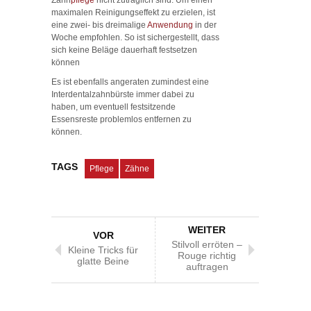
maximalen Reinigungseffekt zu erzielen, ist
eine zwei- bis dreimalige
Anwendung
in der
Woche empfohlen. So ist sichergestellt, dass
sich keine Beläge dauerhaft festsetzen
können
Es ist ebenfalls angeraten zumindest eine
Interdentalzahnbürste immer dabei zu
haben, um eventuell festsitzende
Essensreste problemlos entfernen zu
können.
TAGS
Pflege
Zähne
WEITER
VOR
Stilvoll erröten –
Kleine Tricks für
Rouge richtig
glatte Beine
auftragen