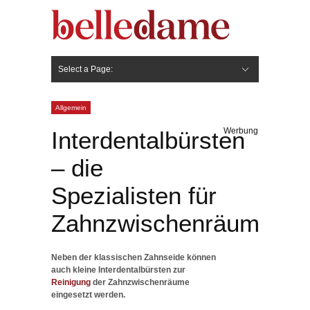
Select a Page:
Hide Navigation
Gesicht
Anti-Aging
Make Up
Pflege
Nägel
Haare
Frisuren
Pflege
Stylingprodukte
Körper
Fashion
Allgemein
Werbung
Interdentalbürsten
– die
Spezialisten für
Zahnzwischenräume
Neben der klassischen Zahnseide können
auch kleine Interdentalbürsten zur
Reinigung
der Zahnzwischenräume
eingesetzt werden.