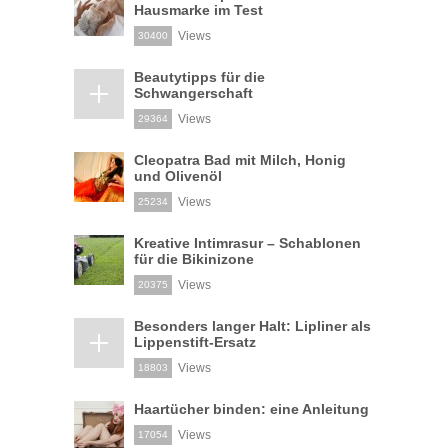
Hausmarke im Test
Views
30400
Beautytipps für die
Schwangerschaft
Views
29364
Cleopatra Bad mit Milch, Honig
und Olivenöl
Views
25234
Kreative Intimrasur – Schablonen
für die Bikinizone
Views
20375
Besonders langer Halt: Lipliner als
Lippenstift-Ersatz
Views
18803
Haartücher binden: eine Anleitung
Views
17054