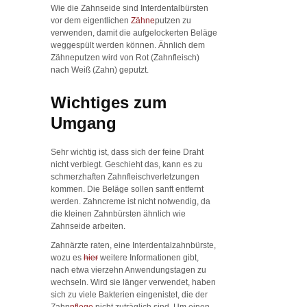
Wie die Zahnseide sind Interdentalbürsten
vor dem eigentlichen
Zähne
putzen zu
verwenden, damit die aufgelockerten Beläge
weggespült werden können. Ähnlich dem
Zähneputzen wird von Rot (Zahnfleisch)
nach Weiß (Zahn) geputzt.
Wichtiges zum
Umgang
Sehr wichtig ist, dass sich der feine Draht
nicht verbiegt. Geschieht das, kann es zu
schmerzhaften Zahnfleischverletzungen
kommen. Die Beläge sollen sanft entfernt
werden. Zahncreme ist nicht notwendig, da
die kleinen Zahnbürsten ähnlich wie
Zahnseide arbeiten.
Zahnärzte raten, eine Interdentalzahnbürste,
wozu es
hier
weitere Informationen gibt,
nach etwa vierzehn Anwendungstagen zu
wechseln. Wird sie länger verwendet, haben
sich zu viele Bakterien eingenistet, die der
Zahn
pflege
nicht zuträglich sind. Um einen