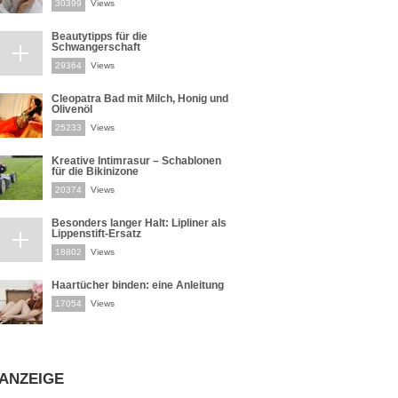
30399
Views
Beautytipps für die
Schwangerschaft
29364
Views
Cleopatra Bad mit Milch, Honig und
Olivenöl
25233
Views
Kreative Intimrasur – Schablonen
für die Bikinizone
20374
Views
Besonders langer Halt: Lipliner als
Lippenstift-Ersatz
18802
Views
Haartücher binden: eine Anleitung
17054
Views
ANZEIGE