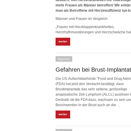
deutlich: Von Herzkrankheiten mit Todesfolge
mehr Frauen als Männer betroffen! Wir erklä
man als Betroffene mit Herzinsuffizienz tun k
Männer und Frauen im Vergleich
„Frauen mit Herzklappenkrankheiten,
Herzrhythmusstörungen und Herzschwäche h
weiter
Allgemein
Gefahren bei Brust-Implanta
Die US-Aufsichtsbehörde "Food and Drug Admin
(FDA) hat jetzt den Verdacht bestätigt, dass
Brustimplantate das sehr seltene, großzellige
anaplastische Zell-Lymphom (ALCL) auslösen 
Deshalb rät die FDA dazu, wachsam zu sein un
Beschwerden in der Brust auch an die …
weiter