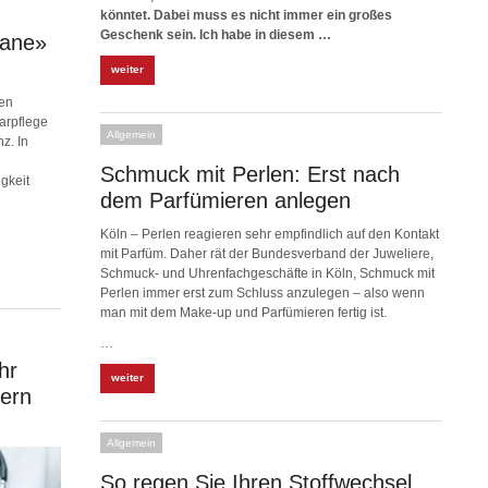
könntet. Dabei muss es nicht immer ein großes
Geschenk sein. Ich habe in diesem …
xane»
weiter
nen
arpflege
Allgemein
z. In
Schmuck mit Perlen: Erst nach
gkeit
dem Parfümieren anlegen
Köln – Perlen reagieren sehr empfindlich auf den Kontakt
mit Parfüm. Daher rät der Bundesverband der Juweliere,
Schmuck- und Uhrenfachgeschäfte in Köln, Schmuck mit
Perlen immer erst zum Schluss anzulegen – also wenn
man mit dem Make-up und Parfümieren fertig ist.
…
hr
weiter
nern
Allgemein
So regen Sie Ihren Stoffwechsel