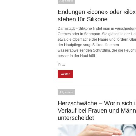
Allgemein
Endungen «icone» oder «ilo
stehen für Silikone
Darmstadt – Silikone findet man in verschiede
Cremes oder in Shampoo. Sie glätten in der Ha
etwa die Oberfläche der Haare und fördern Glan
der Hautpflege sorgt Silikon für einen
wasserabweisenden Schutzfilm, der die Feuchti
besser in der Haut hält.
In …
weiter
Allgemein
Herzschwäche – Worin sich i
Verlauf bei Frauen und Män
unterscheidet