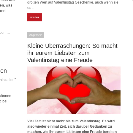
 sind weit
großen Wert auf Valentinstag Geschenke, auch wenn sie
ren, was
es …
ann!
weiter
aben …
Allgemein
Kleine Überraschungen: So macht
ihr eurem Liebsten zum
Valentinstag eine Freude
ten
istration"
können.
d bei
Viel Zeit ist nicht mehr bis zum Valentinstag. Es wird
also wieder einmal Zeit, sich darüber Gedanken zu
machen, wie ihr eurem Liebsten eine Freude bereiten