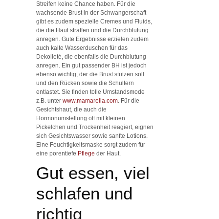
Streifen keine Chance haben. Für die
wachsende Brust in der Schwangerschaft
gibt es zudem spezielle Cremes und Fluids,
die die Haut straffen und die Durchblutung
anregen. Gute Ergebnisse erzielen zudem
auch kalte Wasserduschen für das
Dekolleté, die ebenfalls die Durchblutung
anregen. Ein gut passender BH ist jedoch
ebenso wichtig, der die Brust stützen soll
und den Rücken sowie die Schultern
entlastet. Sie finden tolle Umstandsmode
z.B. unter
www.mamarella.com
. Für die
Gesichtshaut, die auch die
Hormonumstellung oft mit kleinen
Pickelchen und Trockenheit reagiert, eignen
sich Gesichtswasser sowie sanfte Lotions.
Eine Feuchtigkeitsmaske sorgt zudem für
eine porentiefe
Pflege
der Haut.
Gut essen, viel
schlafen und
richtig