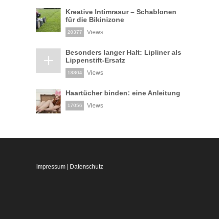
Kreative Intimrasur – Schablonen
für die Bikinizone
Views
20377
Besonders langer Halt: Lipliner als
Lippenstift-Ersatz
Views
18804
Haartücher binden: eine Anleitung
Views
17056
Impressum
|
Datenschutz