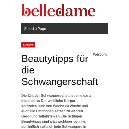
Select a Page:
Hide Navigation
Gesicht
Anti-Aging
Make Up
Pflege
Nägel
Haare
Frisuren
Pflege
Stylingprodukte
Körper
Fashion
Gesicht
Werbung
Beautytipps für
die
Schwangerschaft
Die Zeit der Schwangerschaft ist eine ganz
besondere: Der weibliche Körper
verändert sich von Woche zu Woche und
auch die Emotionen setzen zu wahren
Berg- und Talfahrten an. Die richtigen
Beautytipps sind jetzt wichtiger denn je,
schließlich soll sich jede Schwangere in