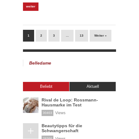
weiter
1
2
3
…
13
Weiter »
Belledame
Beliebt
Aktuell
Rival de Loop: Rossmann-
Hausmarke im Test
Views
30403
Beautytipps für die
Schwangerschaft
Views
29366