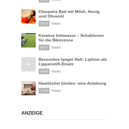
Cleopatra Bad mit Milch, Honig
und Olivenöl
Views
25236
Kreative Intimrasur – Schablonen
für die Bikinizone
Views
20377
Besonders langer Halt: Lipliner als
Lippenstift-Ersatz
Views
18804
Haartücher binden: eine Anleitung
Views
17056
ANZEIGE