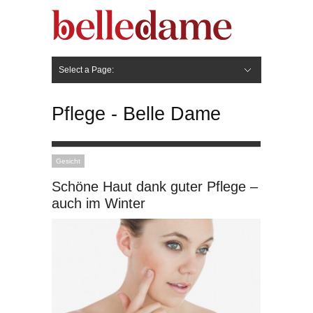
Select a Page:
Hide Navigation
Gesicht
Anti-Aging
Make Up
Pflege
Nägel
Haare
Frisuren
Pflege
Stylingprodukte
Körper
Fashion
Pflege - Belle Dame
Gesicht
Schöne Haut dank guter Pflege –
auch im Winter