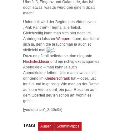
Überfluß, Eleganz und Galanterie, das ist
doch etwas, was zu würdigen einem Spaß
macht.
Untermalt wird der Beginn des Videos vom
„Pink Panther“- Thema, allerliebst.
Gleichzeitig kann man sich hier noch im
Anbringen falscher
Wimpern
üben, das lohnt
sich ja, denn die braucht man ja auch so
vielleicht mal
Dazu empfiehlt belledame eine elegante
Hochsteckfrisur
und ein richtig extravagantes
Abendkleid – man kann ja auch
Abendkleider leihen, falls man sowas nicht
dringend im
Kleiderschrank
hat – oder, just
for fun und in günstig: Wie man an der Dame
auf dem Video sieht, ein paar Rüschen auf
dem Oberteil deuten schon an, wohin es
geht…
[youtube csY_2r50e9k]
TAGS
Augen
Schminktipps