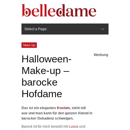
Select a Page:
Hide Navigation
Gesicht
Anti-Aging
Make Up
Pflege
Nägel
Haare
Frisuren
Pflege
Stylingprodukte
Körper
Fashion
Make Up
Werbung
Halloween-
Make-up –
barocke
Hofdame
Das ist ein elegantes
Kostüm
, sieht toll
aus und man kann für den ganzen Abend in
barocker Dekadenz schwelgen.
Barock ist für mich besetzt mit
Luxus
und