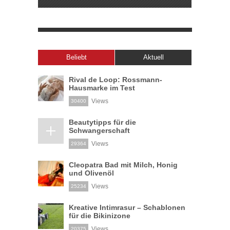
Beliebt
Aktuell
Rival de Loop: Rossmann-
Hausmarke im Test
Views
30400
Beautytipps für die
Schwangerschaft
Views
29364
Cleopatra Bad mit Milch, Honig
und Olivenöl
Views
25234
Kreative Intimrasur – Schablonen
für die Bikinizone
Views
20375