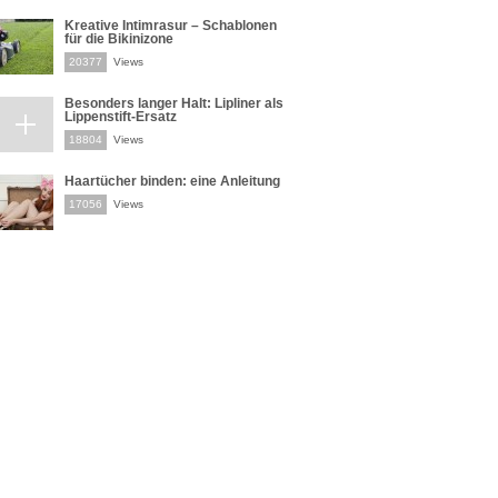
Kreative Intimrasur – Schablonen
für die Bikinizone
20377
Views
Besonders langer Halt: Lipliner als
Lippenstift-Ersatz
18804
Views
Haartücher binden: eine Anleitung
17056
Views