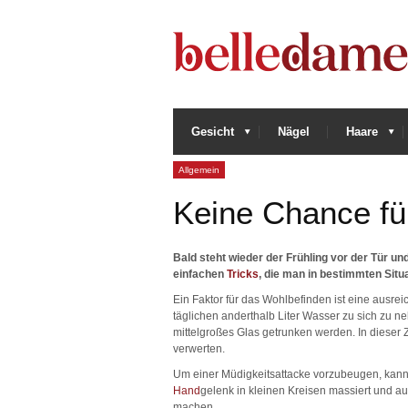
Gesicht
Nägel
Haare
Allgemein
Keine Chance fü
Bald steht wieder der Frühling vor der Tür un
einfachen
Tricks
, die man in bestimmten Situ
Ein Faktor für das Wohlbefinden ist eine ausrei
täglichen anderthalb Liter Wasser zu sich zu 
mittelgroßes Glas getrunken werden. In dieser
verwerten.
Um einer Müdigkeitsattacke vorzubeugen, kann d
Hand
gelenk in kleinen Kreisen massiert und au
machen.