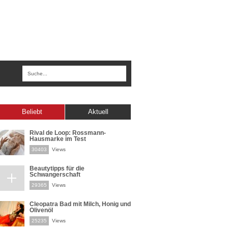
Beliebt
Aktuell
Rival de Loop: Rossmann-
Hausmarke im Test
30403
Views
Beautytipps für die
Schwangerschaft
29365
Views
Cleopatra Bad mit Milch, Honig und
Olivenöl
25235
Views