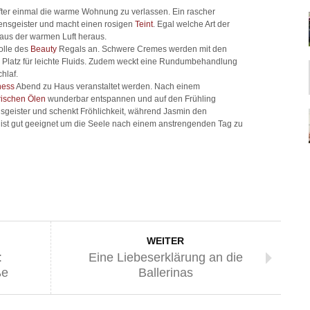
, öfter einmal die warme Wohnung zu verlassen. Ein rascher
bensgeister und macht einen rosigen
Teint
. Egal welche Art der
us der warmen Luft heraus.
olle des
Beauty
Regals an. Schwere Cremes werden mit den
 Platz für leichte Fluids. Zudem weckt eine Rundumbehandlung
hlaf.
ness
Abend zu Haus veranstaltet werden. Nach einem
rischen Ölen
wunderbar entspannen und auf den Frühling
sgeister und schenkt Fröhlichkeit, während Jasmin den
 ist gut geeignet um die Seele nach einem anstrengenden Tag zu
WEITER
:
Eine Liebeserklärung an die
ße
Ballerinas