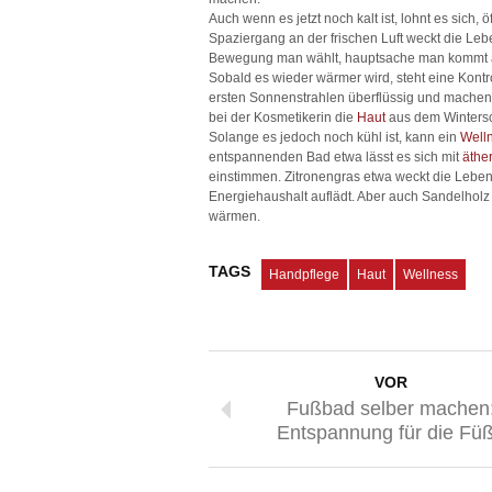
Auch wenn es jetzt noch kalt ist, lohnt es sich
Spaziergang an der frischen Luft weckt die Le
Bewegung man wählt, hauptsache man kommt a
Sobald es wieder wärmer wird, steht eine Kontr
ersten Sonnenstrahlen überflüssig und machen
bei der Kosmetikerin die
Haut
aus dem Wintersc
Solange es jedoch noch kühl ist, kann ein
Well
entspannenden Bad etwa lässt es sich mit
äthe
einstimmen. Zitronengras etwa weckt die Leben
Energiehaushalt auflädt. Aber auch Sandelholz
wärmen.
TAGS
Handpflege
Haut
Wellness
VOR
Fußbad selber machen
Entspannung für die Fü