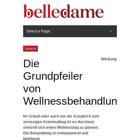
Select a Page:
Hide Navigation
Gesicht
Anti-Aging
Make Up
Pflege
Nägel
Haare
Frisuren
Pflege
Stylingprodukte
Körper
Fashion
Gesicht
Werbung
Die
Grundpfeiler
von
Wellnessbehandlungen
Im Urlaub oder auch nur als Ausgleich zum
stressigen Arbeitsalltag ist es durchaus
sinnvoll sich einen Wellnesstag zu gönnen.
Die Behandlung ist entspannend und
belebend.