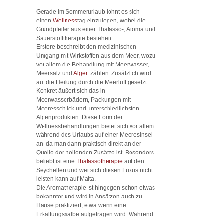
Gerade im Sommerurlaub lohnt es sich
einen
Wellness
tag einzulegen, wobei die
Grundpfeiler aus einer Thalasso-, Aroma und
Sauerstofftherapie bestehen.
Erstere beschreibt den medizinischen
Umgang mit Wirkstoffen aus dem Meer, wozu
vor allem die Behandlung mit Meerwasser,
Meersalz und
Algen
zählen. Zusätzlich wird
auf die Heilung durch die Meerluft gesetzt.
Konkret äußert sich das in
Meerwasserbädern, Packungen mit
Meeresschlick und unterschiedlichsten
Algenprodukten.
Diese Form der
Wellnessbehandlungen bietet sich vor allem
während des Urlaubs auf einer Meeresinsel
an, da man dann praktisch direkt an der
Quelle der heilenden Zusätze ist. Besonders
beliebt ist eine
Thalassotherapie
auf den
Seychellen und wer sich diesen Luxus nicht
leisten kann auf Malta.
Die Aromatherapie ist hingegen schon etwas
bekannter und wird in Ansätzen auch zu
Hause praktiziert, etwa wenn eine
Erkältungssalbe aufgetragen wird. Während