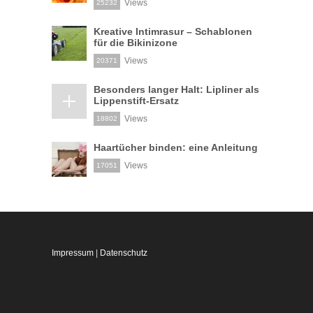
Views
25232
Kreative Intimrasur – Schablonen
für die Bikinizone
Views
20371
Besonders langer Halt: Lipliner als
Lippenstift-Ersatz
Views
18802
Haartücher binden: eine Anleitung
Views
17051
Impressum
|
Datenschutz