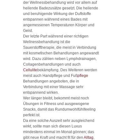
der Wellnessbehandlung wird vor allem auf
heilende Badezusätze gesetzt. Die heilende
und beruhigende Wirkung der Duftstoffe
entspannen während eines Bades mit
angemessenen Temperaturen Körper und
Geist.
Der letzte Part während einer richtigen
Wellnessbehandlung ist die
Sauerstofftherapie, die meist in Verbindung
mit kosmetischen Behandlungen angewandt
wird. Dazu zählen neben Lymphdrainagen,
Collagenbehandlungen und auch
Cellulite
bekämpfung. Des Weiteren werden
meist auch Handpflege und Fuß
pflege
Behandlungen angeboten, die in
Verbindung mit einer Massage sehr
entspannend wirken.
Wer länger bleibt, bekommt meist noch
Übungen in Fitness und ausgewogene
Snacks, damit das Rundumwohlfühlfeeling
perfekt ist.
Da eine solche Auszeit sehr ausgleichend
wirkt, sollte man sich diesen Luxus
mindestens einmal im Monat gönnen; das
gibt neue Kraft und macht fit für den
Alltag
.