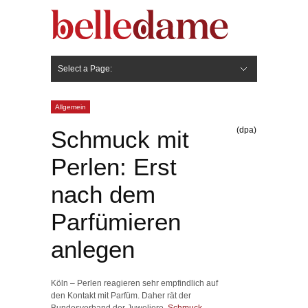
Select a Page:
Hide Navigation
Gesicht
Anti-Aging
Make Up
Pflege
Nägel
Haare
Frisuren
Pflege
Stylingprodukte
Körper
Fashion
Allgemein
(dpa)
Schmuck mit
Perlen: Erst
nach dem
Parfümieren
anlegen
Köln – Perlen reagieren sehr empfindlich auf
den Kontakt mit Parfüm. Daher rät der
Bundesverband der Juweliere,
Schmuck
-