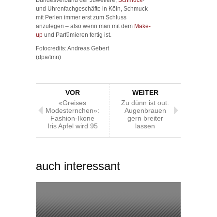
und Uhrenfachgeschäfte in Köln, Schmuck
mit Perlen immer erst zum Schluss
anzulegen – also wenn man mit dem
Make-
up
und Parfümieren fertig ist.
Fotocredits: Andreas Gebert
(dpa/tmn)
VOR
WEITER
«Greises
Zu dünn ist out:
Modesternchen»:
Augenbrauen
Fashion-Ikone
gern breiter
Iris Apfel wird 95
lassen
auch interessant