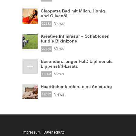
Cleopatra Bad mit Milch, Honig
und Olivenöl
Views
25232
Kreative Intimrasur – Schablonen
für die Bikinizone
Views
20374
Besonders langer Halt: Lipliner als
Lippenstift-Ersatz
Views
18802
Haartücher binden: eine Anleitung
Views
17052
Impressum
|
Datenschutz