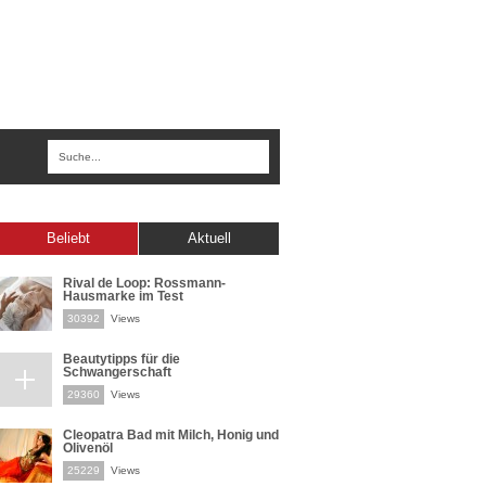
Beliebt
Aktuell
Rival de Loop: Rossmann-
Hausmarke im Test
30392
Views
Beautytipps für die
Schwangerschaft
29360
Views
Cleopatra Bad mit Milch, Honig und
Olivenöl
25229
Views