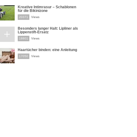
Kreative Intimrasur – Schablonen
für die Bikinizone
20371
Views
Besonders langer Halt: Lipliner als
Lippenstift-Ersatz
18801
Views
Haartücher binden: eine Anleitung
17050
Views