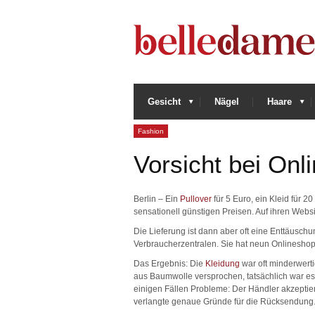
Gesicht
Nägel
Haare
Fashion
Vorsicht bei On
Berlin – Ein
Pullover
für 5 Euro, ein Kleid für 
sensationell günstigen Preisen. Auf ihren Webs
Die Lieferung ist dann aber oft eine Enttäuschun
Verbraucherzentralen. Sie hat neun Onlineshops
Das Ergebnis: Die
Kleidung
war oft minderwerti
aus Baumwolle versprochen, tatsächlich war es
einigen Fällen Probleme: Der Händler akzeptiert
verlangte genaue Gründe für die Rücksendung