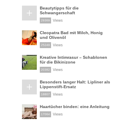
Beautytipps für die
Schwangerschaft
Views
29369
Cleopatra Bad mit Milch, Honig
und Olivenöl
Views
25249
Kreative Intimrasur – Schablonen
für die Bikinizone
Views
20382
Besonders langer Halt: Lipliner als
Lippenstift-Ersatz
Views
18807
Haartücher binden: eine Anleitung
Views
17064