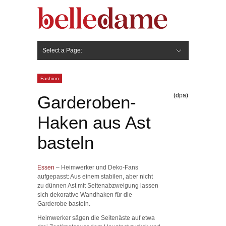
Select a Page:
Hide Navigation
Gesicht
Anti-Aging
Make Up
Pflege
Nägel
Haare
Frisuren
Pflege
Stylingprodukte
Körper
Fashion
Fashion
(dpa)
Garderoben-
Haken aus Ast
basteln
Essen
– Heimwerker und Deko-Fans
aufgepasst: Aus einem stabilen, aber nicht
zu dünnen Ast mit Seitenabzweigung lassen
sich dekorative Wandhaken für die
Garderobe basteln.
Heimwerker sägen die Seitenäste auf etwa