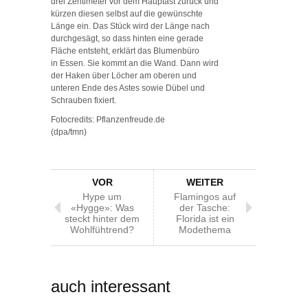
drei Zentimeter vor dem Hauptast zurück und
kürzen diesen selbst auf die gewünschte
Länge ein. Das Stück wird der Länge nach
durchgesägt, so dass hinten eine gerade
Fläche entsteht, erklärt das Blumenbüro
in Essen. Sie kommt an die Wand. Dann wird
der Haken über Löcher am oberen und
unteren Ende des Astes sowie Dübel und
Schrauben fixiert.
Fotocredits: Pflanzenfreude.de
(dpa/tmn)
VOR
WEITER
Hype um
Flamingos auf
«Hygge»: Was
der Tasche:
steckt hinter dem
Florida ist ein
Wohlfühtrend?
Modethema
auch interessant