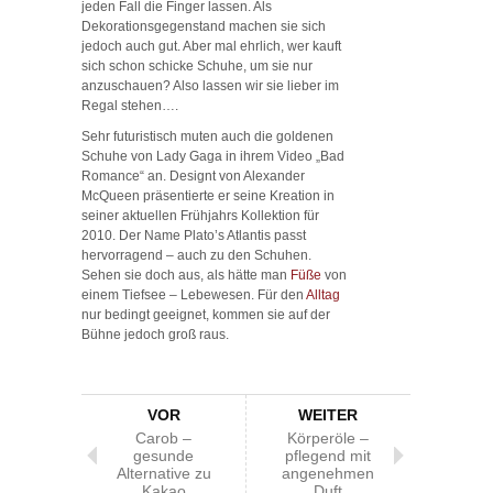
jeden Fall die Finger lassen. Als
Dekorationsgegenstand machen sie sich
jedoch auch gut. Aber mal ehrlich, wer kauft
sich schon schicke Schuhe, um sie nur
anzuschauen? Also lassen wir sie lieber im
Regal stehen….
Sehr futuristisch muten auch die goldenen
Schuhe von Lady Gaga in ihrem Video „Bad
Romance“ an. Designt von Alexander
McQueen präsentierte er seine Kreation in
seiner aktuellen Frühjahrs Kollektion für
2010. Der Name Plato’s Atlantis passt
hervorragend – auch zu den Schuhen.
Sehen sie doch aus, als hätte man
Füße
von
einem Tiefsee – Lebewesen. Für den
Alltag
nur bedingt geeignet, kommen sie auf der
Bühne jedoch groß raus.
VOR
WEITER
Carob –
Körperöle –
gesunde
pflegend mit
Alternative zu
angenehmen
Kakao
Duft