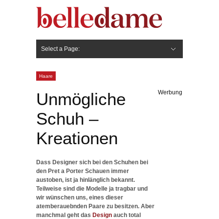
Select a Page:
Hide Navigation
Gesicht
Anti-Aging
Make Up
Pflege
Nägel
Haare
Frisuren
Pflege
Stylingprodukte
Körper
Fashion
Haare
Werbung
Unmögliche
Schuh –
Kreationen
Dass Designer sich bei den Schuhen bei
den Pret a Porter Schauen immer
austoben, ist ja hinlänglich bekannt.
Teilweise sind die Modelle ja tragbar und
wir wünschen uns, eines dieser
atemberauebnden Paare zu besitzen. Aber
manchmal geht das
Design
auch total