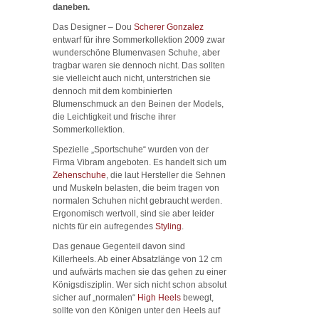
daneben.
Das Designer – Dou
Scherer Gonzalez
entwarf für ihre Sommerkollektion 2009 zwar
wunderschöne Blumenvasen Schuhe, aber
tragbar waren sie dennoch nicht. Das sollten
sie vielleicht auch nicht, unterstrichen sie
dennoch mit dem kombinierten
Blumenschmuck an den Beinen der Models,
die Leichtigkeit und frische ihrer
Sommerkollektion.
Spezielle „Sportschuhe“ wurden von der
Firma Vibram angeboten. Es handelt sich um
Zehenschuhe
, die laut Hersteller die Sehnen
und Muskeln belasten, die beim tragen von
normalen Schuhen nicht gebraucht werden.
Ergonomisch wertvoll, sind sie aber leider
nichts für ein aufregendes
Styling
.
Das genaue Gegenteil davon sind
Killerheels. Ab einer Absatzlänge von 12 cm
und aufwärts machen sie das gehen zu einer
Königsdisziplin. Wer sich nicht schon absolut
sicher auf „normalen“
High Heels
bewegt,
sollte von den Königen unter den Heels auf