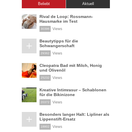
Beliebt
Aktuell
Rival de Loop: Rossmann-
Hausmarke im Test
Views
30396
Beautytipps für die
Schwangerschaft
Views
29362
Cleopatra Bad mit Milch, Honig
und Olivenöl
Views
25232
Kreative Intimrasur – Schablonen
für die Bikinizone
Views
20372
Besonders langer Halt: Lipliner als
Lippenstift-Ersatz
Views
18802