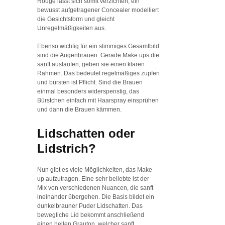
Rouge lässt sich somit verzichten, ein
bewusst aufgetragener Concealer modelliert
die Gesichtsform und gleicht
Unregelmäßigkeiten aus.
Ebenso wichtig für ein stimmiges Gesamtbild
sind die Augenbrauen. Gerade Make ups die
sanft auslaufen, geben sie einen klaren
Rahmen. Das bedeutet regelmäßiges zupfen
und bürsten ist Pflicht. Sind die Brauen
einmal besonders widerspenstig, das
Bürstchen einfach mit Haarspray einsprühen
und dann die Brauen kämmen.
Lidschatten oder
Lidstrich?
Nun gibt es viele Möglichkeiten, das Make
up aufzutragen. Eine sehr beliebte ist der
Mix von verschiedenen Nuancen, die sanft
ineinander übergehen. Die Basis bildet ein
dunkelbrauner Puder Lidschatten. Das
bewegliche Lid bekommt anschließend
einen hellen Grauton, welcher sanft