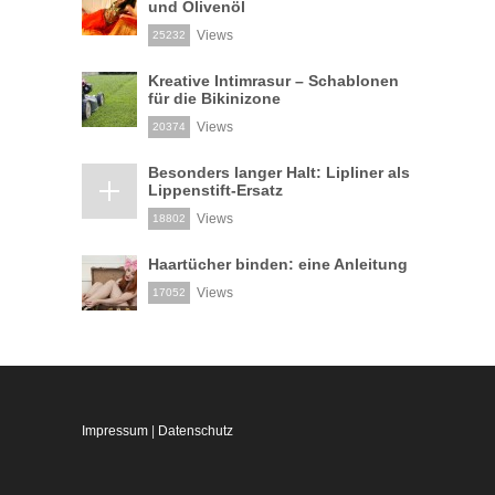
und Olivenöl
Views
25232
Kreative Intimrasur – Schablonen
für die Bikinizone
Views
20374
Besonders langer Halt: Lipliner als
Lippenstift-Ersatz
Views
18802
Haartücher binden: eine Anleitung
Views
17052
Impressum
|
Datenschutz