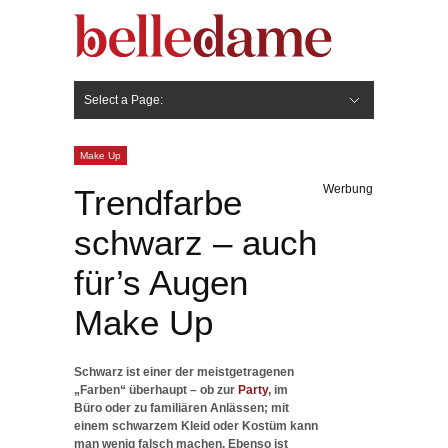
Select a Page:
Hide Navigation
Gesicht
Anti-Aging
Make Up
Pflege
Nägel
Haare
Frisuren
Pflege
Stylingprodukte
Körper
Fashion
Make Up
Werbung
Trendfarbe
schwarz – auch
für’s Augen
Make Up
Schwarz ist einer der meistgetragenen
„Farben“ überhaupt – ob zur
Party
, im
Büro oder zu familiären Anlässen; mit
einem schwarzem Kleid oder Kostüm kann
man wenig falsch machen. Ebenso ist