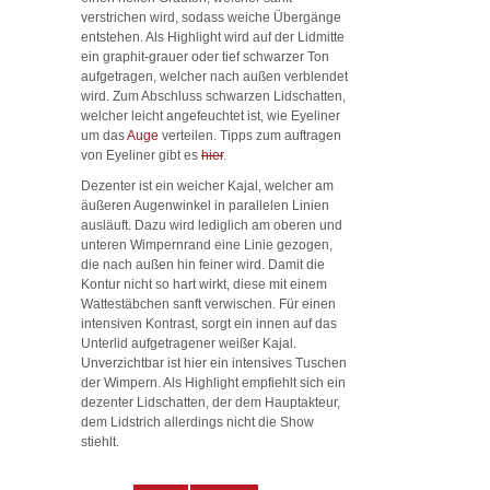
verstrichen wird, sodass weiche Übergänge
entstehen. Als Highlight wird auf der Lidmitte
ein graphit-grauer oder tief schwarzer Ton
aufgetragen, welcher nach außen verblendet
wird. Zum Abschluss schwarzen Lidschatten,
welcher leicht angefeuchtet ist, wie Eyeliner
um das
Auge
verteilen. Tipps zum auftragen
von Eyeliner gibt es
hier
.
Dezenter ist ein weicher Kajal, welcher am
äußeren Augenwinkel in parallelen Linien
ausläuft. Dazu wird lediglich am oberen und
unteren Wimpernrand eine Linie gezogen,
die nach außen hin feiner wird. Damit die
Kontur nicht so hart wirkt, diese mit einem
Wattestäbchen sanft verwischen. Für einen
intensiven Kontrast, sorgt ein innen auf das
Unterlid aufgetragener weißer Kajal.
Unverzichtbar ist hier ein intensives Tuschen
der Wimpern. Als Highlight empfiehlt sich ein
dezenter Lidschatten, der dem Hauptakteur,
dem Lidstrich allerdings nicht die Show
stiehlt.