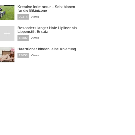
Kreative Intimrasur – Schablonen
für die Bikinizone
20374
Views
Besonders langer Halt: Lipliner als
Lippenstift-Ersatz
18802
Views
Haartücher binden: eine Anleitung
17053
Views