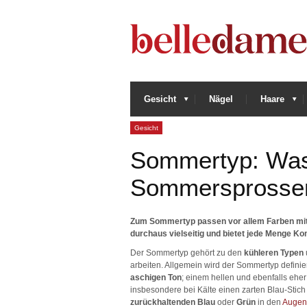
Gesicht
Nägel
Haare
Gesicht
Sommertyp: Was
Sommersprosse
Zum Sommertyp passen vor allem Farben mit e
durchaus vielseitig und bietet jede Menge K
Der Sommertyp gehört zu den
kühleren Typen
arbeiten. Allgemein wird der Sommertyp definie
aschigen Ton
; einem hellen und ebenfalls ehe
insbesondere bei Kälte einen zarten Blau-Stic
zurückhaltenden Blau
oder
Grün
in den
Augen