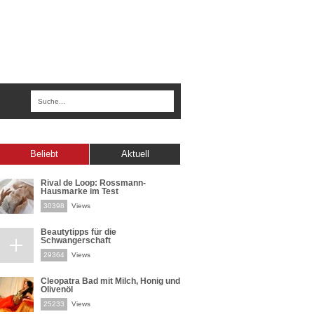
Beliebt
Aktuell
Rival de Loop: Rossmann-
Hausmarke im Test
30398
Views
Beautytipps für die
Schwangerschaft
29364
Views
Cleopatra Bad mit Milch, Honig und
Olivenöl
25233
Views