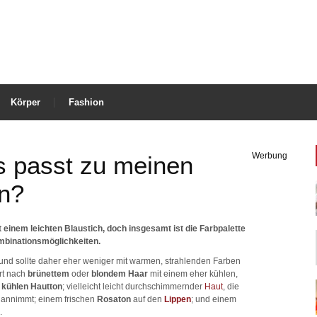
Körper
Fashion
Werbung
 passt zu meinen
n?
inem leichten Blaustich, doch insgesamt ist die Farbpalette
ombinationsmöglichkeiten.
und sollte daher eher weniger mit warmen, strahlenden Farben
rt nach
brünettem
oder
blondem Haar
mit einem eher kühlen,
r
kühlen Hautton
; vielleicht leicht durchschimmernder
Haut
, die
h annimmt; einem frischen
Rosaton
auf den
Lippen
; und einem
.