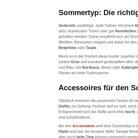
Sommertyp: Die richti
Gedeckte
, pastellige, zarte Farben mit einem
b
allzu strahlenden Tönen oder gar
Neonfarben
gehalten werden. Daher empfiehlt sich als Gr
Weißton. Besonders elegant und daher für den
Beigetöne
oder
Taupe
.
Wenn es in der Freizeit etwas bunter zugehen s
zartem
Grün
und eventuell gedämpftem Mint. 
und Blau, wie
Bordeaux
, Beere oder
Aubergi
Flieder als helle Farbnuancen.
Accessoires für den 
Stilistisch kommen die passenden Farben für 
Outfits
zur Geltung. Feminin darf es sein, nicht 
Entsprechend sind die Stoffe auch eher
leicht
,
und zurückhaltend.
Bei den
Accessoires
wird dem Sommertyp in 
Platin
sind hier die bessere Wahl. Gerade Bor
aber auch
helle Töne
können eingesetzt werd