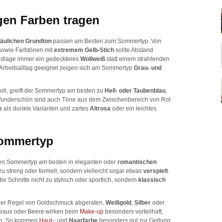
gen Farben tragen
läulichen Grundton
passen am Besten zum Sommertyp. Von
sowie Farbtönen mit
extremem Gelb-Stich
sollte Abstand
undlage immer ein gedeckteres
Wollweiß
statt einem strahlenden
 Arbeitsalltag geeignet zeigen sich am Sommertyp
Grau- und
oll, greift der Sommertyp am besten zu
Hell- oder Taubenblau
,
Wunderschön sind auch Töne aus dem Zwischenbereich von Rot
ne
als dunkle Varianten und zartes
Altrosa
oder ein leichtes
Sommertyp
den Sommertyp am besten in eleganten oder
romantischen
zu streng oder formell, sondern vielleicht sogar etwas
verspielt
.
 die Schnitte nicht zu stylisch oder sportlich, sondern
klassisch
der Regel von Goldschmuck abgeraten.
Weißgold
,
Silber
oder
deaux oder Beere wirken beim
Make-up
besonders vorteilhaft,
en. So kommen
Haut
– und
Haarfarbe
besonders gut zur Geltung