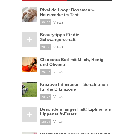
Rival de Loop: Rossmann-
Hausmarke im Test
Views
30403
Beautytipps für die
Schwangerschaft
Views
29366
Cleopatra Bad mit Milch, Honig
und Olivenöl
Views
25237
Kreative Intimrasur – Schablonen
für die Bikinizone
Views
20377
Besonders langer Halt: Lipliner als
Lippenstift-Ersatz
Views
18804
Haartücher binden: eine Anleitung