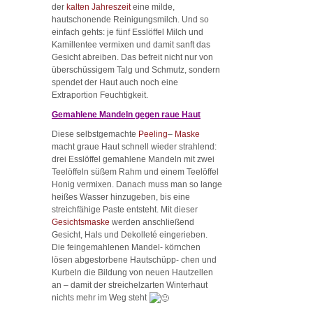
der
kalten Jahreszeit
eine milde,
hautschonende Reinigungsmilch. Und so
einfach gehts: je fünf Esslöffel Milch und
Kamillentee vermixen und damit sanft das
Gesicht abreiben. Das befreit nicht nur von
überschüssigem Talg und Schmutz, sondern
spendet der Haut auch noch eine
Extraportion Feuchtigkeit.
Gemahlene Mandeln gegen raue Haut
Diese selbstgemachte
Peeling
–
Maske
macht graue Haut schnell wieder strahlend:
drei Esslöffel gemahlene Mandeln mit zwei
Teelöffeln süßem Rahm und einem Teelöffel
Honig vermixen. Danach muss man so lange
heißes Wasser hinzugeben, bis eine
streichfähige Paste entsteht. Mit dieser
Gesichtsmaske
werden anschließend
Gesicht, Hals und Dekolleté eingerieben.
Die feingemahlenen Mandel- körnchen
lösen abgestorbene Hautschüpp- chen und
Kurbeln die Bildung von neuen Hautzellen
an – damit der streichelzarten Winterhaut
nichts mehr im Weg steht