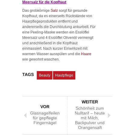
Meersalz für die Kopfhaut
Das grobkörnige
Salz
sorgt für gesunde
Kopfhaut, da es einerseits Rückstände von
Haarpflegeprodukten entfernt und
andererseits die Durchblutung ankurbelt. Für
eine Peeling-Maske werden ein Esslöffel
Meersalz und 4 Esslöffel Olivenöl vermengt
und anschließend in die Kopfhaut
einmassiert. Nach kurzer Einwirkzeit mit
warmen Wasser ausspülen und die
Haare
wie gewohnt waschen.
TAGS
Beauty
Hautpflege
WEITER
VOR
Schönheit zum
Glasnagelfeilen
Nulltarif – heute
für gepflegte
mit Milch,
Fingernägel
Backpulver und
Orangensaft