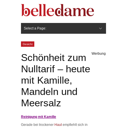
Select a Page:
Hide Navigation
Gesicht
Anti-Aging
Make Up
Pflege
Nägel
Haare
Frisuren
Pflege
Stylingprodukte
Körper
Fashion
Gesicht
Werbung
Schönheit zum
Nulltarif – heute
mit Kamille,
Mandeln und
Meersalz
Reinigung mit Kamille
Gerade bei trockener
Haut
empfiehlt sich in