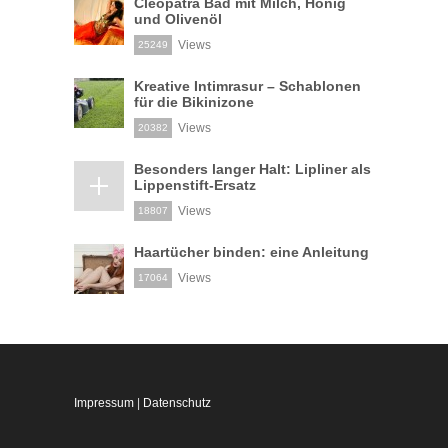
Cleopatra Bad mit Milch, Honig
und Olivenöl
Views
25249
Kreative Intimrasur – Schablonen
für die Bikinizone
Views
20382
Besonders langer Halt: Lipliner als
Lippenstift-Ersatz
Views
18807
Haartücher binden: eine Anleitung
Views
17064
Impressum
|
Datenschutz