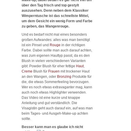
über den Tag frisch und top gestylt
auszusehen. Denn neben dem Klassiker
Wimperntusche ist das schnellste Mittel,
um dem Gesicht ein wenig Form und Farbe
zu geben, das Wangenrouge.
Und es bedarf nicht mal eines besonders
großen Aufwandes: alles was man benötigt
ist ein Pinsel und
Rouge
in der richtigen
Farbe. Dabei sollte man auch darauf achten,
was zum eigenen Hauttyp passt, da es den
Blush in vielen verschiedenen Varianten
gibt: Powder Blush für eher fettige
Haut
,
Creme
Blush für
Frauen
mit trockener Haut
an den Wangen, oder
Bronzing
Produkte für
die, die etwas Sommerfeeling bevorzugen.
Wer es noch etwas extravaganter mag, kann
auch noch etwas Highlighter verwenden.
Das Video ist eine kurze und knappe
Anleitung und gut verständlich. Die
Visagistin geht auch darauf ein, auf was man
beim Tages- und Ausgeh-Make-up achten
sollte.
Besser kann man es glaube ich nicht