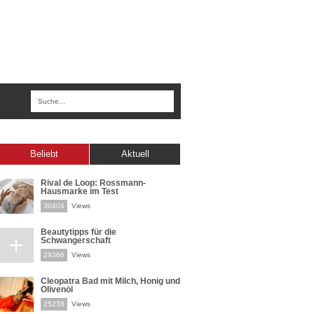
Beliebt
Aktuell
Rival de Loop: Rossmann-
Hausmarke im Test
30404
Views
Beautytipps für die
Schwangerschaft
29366
Views
Cleopatra Bad mit Milch, Honig und
Olivenöl
25238
Views