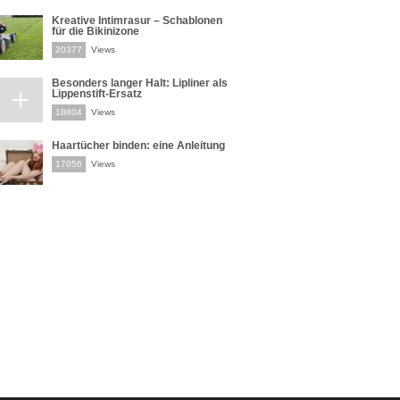
Kreative Intimrasur – Schablonen
für die Bikinizone
20377
Views
Besonders langer Halt: Lipliner als
Lippenstift-Ersatz
18804
Views
Haartücher binden: eine Anleitung
17056
Views