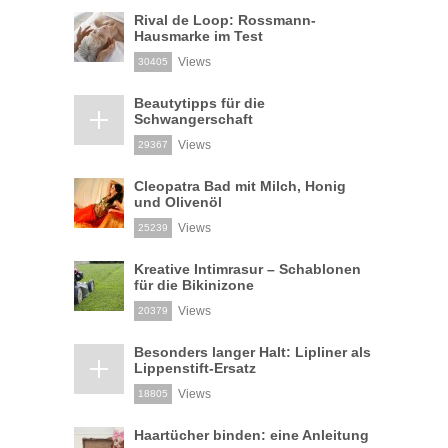
Rival de Loop: Rossmann-
Hausmarke im Test
Views
30405
Beautytipps für die
Schwangerschaft
Views
29367
Cleopatra Bad mit Milch, Honig
und Olivenöl
Views
25239
Kreative Intimrasur – Schablonen
für die Bikinizone
Views
20379
Besonders langer Halt: Lipliner als
Lippenstift-Ersatz
Views
18805
Haartücher binden: eine Anleitung