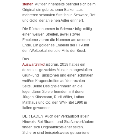
stehen
. Auf der Innenseite befindet sich beim
Original ein gebrochener Balken aus
mehreren schmalen Streifen in Schwarz, Rot
und Gold, der an einen Adler erinnert.
Die Rückennummer in Schwarz trägt mittig
einen weißen Streifen, jeweils zwei
Embleme zieren die Nummer am unteren
Ende. Ein goldenes Emblem der FIFA mit
dem Weltpokal ziert die Mitte der Brust.
Das
Auswärtstrikot
ist grün. 2018 hat es ein
dezentes, gezacktes Muster in abgestuften
Grün- und Türkistönen und einen schmalen
weißen Kragenstreifen auf der rechten
Seite. Beide Designs erinnern an die
legendären Spielerhemden, mit denen
Jürgen Klinsmann, Rudi Völler, Lothar
Matthäus und Co. den WM-Titel 1990 in
Italien gewannen.
DER LADEN: Auch der Verkaufsort ist ein
Hinweis: Bei Strand- und Straßenverkäufern
finden sich Originaltrikots eher selten.
Sicherer sind beispielsweise gut sortierte