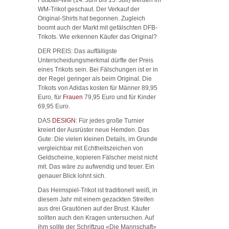
WM-Trikot geschaut. Der Verkauf der
Original-Shirts hat begonnen. Zugleich
boomt auch der Markt mit gefälschten DFB-
Trikots. Wie erkennen Käufer das Original?
DER PREIS: Das auffälligste
Unterscheidungsmerkmal dürfte der Preis
eines Trikots sein. Bei Fälschungen ist er in
der Regel geringer als beim Original. Die
Trikots von Adidas kosten für Männer 89,95
Euro, für
Frauen
79,95 Euro und für Kinder
69,95 Euro.
DAS
DESIGN
: Für jedes große Turnier
kreiert der Ausrüster neue Hemden. Das
Gute: Die vielen kleinen Details, im Grunde
vergleichbar mit Echtheitszeichen von
Geldscheine, kopieren Fälscher meist nicht
mit. Das wäre zu aufwendig und teuer. Ein
genauer Blick lohnt sich.
Das Heimspiel-Trikot ist traditionell weiß, in
diesem Jahr mit einem gezackten Streifen
aus drei Grautönen auf der Brust. Käufer
sollten auch den Kragen untersuchen. Auf
ihm sollte der Schriftzug «Die Mannschaft»