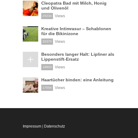
Cleopatra Bad mit Milch, Honig
und Olivenöl
Views
25234
Kreative Intimrasur – Schablonen
für die Bikinizone
Views
20375
Besonders langer Halt: Lipliner als
Lippenstift-Ersatz
Views
18803
Haartücher binden: eine Anleitung
Views
17054
Impressum
|
Datenschutz