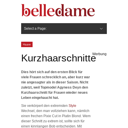
Select a Page:
Hide Navigation
Gesicht
Anti-Aging
Make Up
Pflege
Nägel
Haare
Frisuren
Pflege
Stylingprodukte
Körper
Fashion
Haare
Werbung
Kurzhaarschnitte
Dies hört sich auf den ersten Blick für
viele Frauen schrecklich an, aber kurz war
nie angesagter als in dieser Saison. Nicht
zuletzt, weil Topmodel Agyness Deyn den
Kurzhaarschnitt für Frauen wieder neues
Leben eingehaucht hat.
Sie verkörpert den extremsten
Style
Wechsel, den man vollziehen kann, nämlich
einen frechen Pixie Cut in Platin Blond. Wem
dieser Schnitt zu extrem ist, sollte sich für
einen kinnlangen Bob entscheiden. Mit