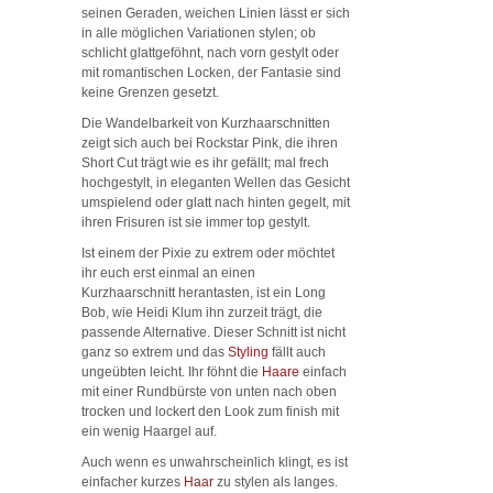
seinen Geraden, weichen Linien lässt er sich
in alle möglichen Variationen stylen; ob
schlicht glattgeföhnt, nach vorn gestylt oder
mit romantischen Locken, der Fantasie sind
keine Grenzen gesetzt.
Die Wandelbarkeit von Kurzhaarschnitten
zeigt sich auch bei Rockstar Pink, die ihren
Short Cut trägt wie es ihr gefällt; mal frech
hochgestylt, in eleganten Wellen das Gesicht
umspielend oder glatt nach hinten gegelt, mit
ihren Frisuren ist sie immer top gestylt.
Ist einem der Pixie zu extrem oder möchtet
ihr euch erst einmal an einen
Kurzhaarschnitt herantasten, ist ein Long
Bob, wie Heidi Klum ihn zurzeit trägt, die
passende Alternative. Dieser Schnitt ist nicht
ganz so extrem und das
Styling
fällt auch
ungeübten leicht. Ihr föhnt die
Haare
einfach
mit einer Rundbürste von unten nach oben
trocken und lockert den Look zum finish mit
ein wenig Haargel auf.
Auch wenn es unwahrscheinlich klingt, es ist
einfacher kurzes
Haar
zu stylen als langes.