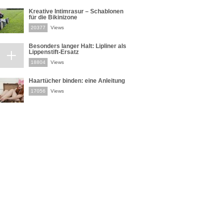
Kreative Intimrasur – Schablonen
für die Bikinizone
20377
Views
Besonders langer Halt: Lipliner als
Lippenstift-Ersatz
18804
Views
Haartücher binden: eine Anleitung
17056
Views