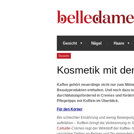
Gesicht
Nägel
Haare
Gesicht
Kosmetik mit de
Kaffee gehört neuerdings nicht nur zum Mitn
Beautyprodukten enthalten. Und noch dazu ist
durchblutungsfördernd in Cremes und förder
Pflegetipps mit Koffein im Überblick.
Für den Körper
Bei schlechter Ernährung und wenig Bewegung 
aufblähen – Koffein bringt die Verbrennung in
Cellulite
-Cremes regt der Wirkstoff der Kaffee- 
unschöne Dellen an Beinen und Po gemindert un