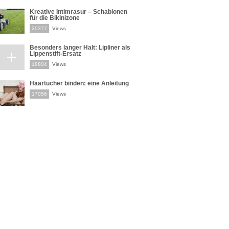
Kreative Intimrasur – Schablonen
für die Bikinizone
20377
Views
Besonders langer Halt: Lipliner als
Lippenstift-Ersatz
18804
Views
Haartücher binden: eine Anleitung
17056
Views