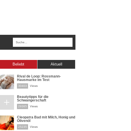
Beliebt
Aktuell
Rival de Loop: Rossmann-
Hausmarke im Test
30403
Views
Beautytipps für die
Schwangerschaft
29365
Views
Cleopatra Bad mit Milch, Honig und
Olivenöl
25235
Views