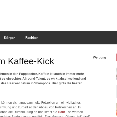
Körper
Fashion
Werbung
m Kaffee-Kick
ehmen in den Pappbecher, Koffein ist auch in immer mehr
 es ein echtes Allround-Talent: es wirkt abschwellend und
t das Haarwachstum in Shampoos. Hier gibts die besten
können sich angesammelte Fettzellen um ein vielfaches
 Schwung und kurbelt so den Abbau von Pölsterchen an. In
bohne die Durchblutung an und strafft die
Haut
– so werden
d das Bindegewebe gestärkt. Das Massage-Öl von „frei“ strafft