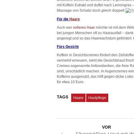
mit Koffein Extrakt und duftet nach Lemongras –
Massage von Schatzi doch gleich doppelt
Für die
Haare
Auch wer
volleres Haar
möchte ist mit dem Wirk
bei jungen Menschen oft zu Haarausfall – dank 
angeregt und so das Haarwachstum gefördert. C
Fürs Gesicht
Koffein in Gesichtscremes fördert den Zellstoff
vermehrt erneuern, sieht die Gesichtshaut frisc
Cremes sogenannte Antioxidantien, die freie Ra
sind, unschädlich machen. In Augencremes wir
Koffeins ausgenutzt, das hilft gegen dicke Lide
für etwa 10 Euro.
TAGS
Haare
Hautpflege
VOR