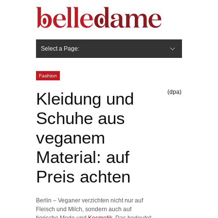
Select a Page:
Hide Navigation
Gesicht
Anti-Aging
Make Up
Pflege
Nägel
Haare
Frisuren
Pflege
Stylingprodukte
Körper
Fashion
Fashion
(dpa)
Kleidung und
Schuhe aus
veganem
Material: auf
Preis achten
Berlin – Veganer verzichten nicht nur auf
Fleisch und Milch, sondern auch auf
tierische Mode und
Kosmetik
. Das bedeutet: