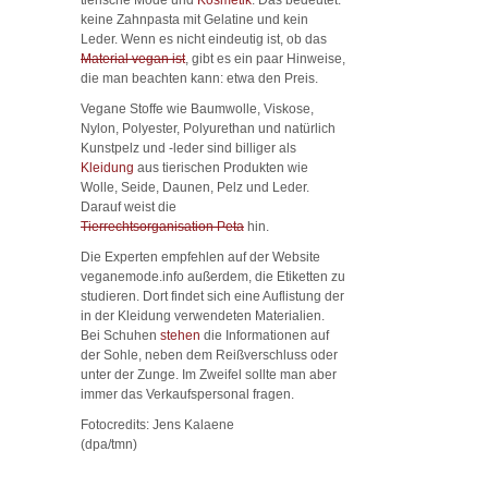
keine Zahnpasta mit Gelatine und kein
Leder. Wenn es nicht eindeutig ist, ob das
Material vegan ist
, gibt es ein paar Hinweise,
die man beachten kann: etwa den Preis.
Vegane Stoffe wie Baumwolle, Viskose,
Nylon, Polyester, Polyurethan und natürlich
Kunstpelz und -leder sind billiger als
Kleidung
aus tierischen Produkten wie
Wolle, Seide, Daunen, Pelz und Leder.
Darauf weist die
Tierrechtsorganisation Peta
hin.
Die Experten empfehlen auf der Website
veganemode.info außerdem, die Etiketten zu
studieren. Dort findet sich eine Auflistung der
in der Kleidung verwendeten Materialien.
Bei Schuhen
stehen
die Informationen auf
der Sohle, neben dem Reißverschluss oder
unter der Zunge. Im Zweifel sollte man aber
immer das Verkaufspersonal fragen.
Fotocredits: Jens Kalaene
(dpa/tmn)