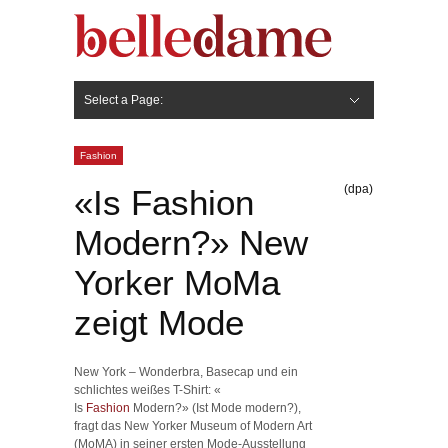
Select a Page:
Hide Navigation
Gesicht
Anti-Aging
Make Up
Pflege
Nägel
Haare
Frisuren
Pflege
Stylingprodukte
Körper
Fashion
Fashion
(dpa)
«Is Fashion
Modern?» New
Yorker MoMa
zeigt Mode
New York – Wonderbra, Basecap und ein
schlichtes weißes T-Shirt: «
Is
Fashion
Modern?» (Ist Mode modern?),
fragt das New Yorker Museum of Modern Art
(MoMA) in seiner ersten Mode-Ausstellung