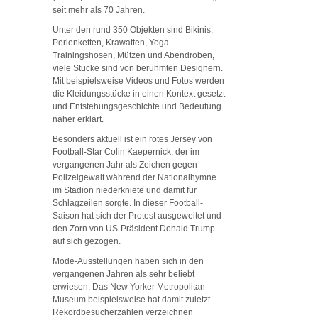
seit mehr als 70 Jahren.
Unter den rund 350 Objekten sind Bikinis,
Perlenketten, Krawatten, Yoga-
Trainingshosen, Mützen und Abendroben,
viele Stücke sind von berühmten Designern.
Mit beispielsweise Videos und Fotos werden
die Kleidungsstücke in einen Kontext gesetzt
und Entstehungsgeschichte und Bedeutung
näher erklärt.
Besonders aktuell ist ein rotes Jersey von
Football-Star Colin Kaepernick, der im
vergangenen Jahr als Zeichen gegen
Polizeigewalt während der Nationalhymne
im Stadion niederkniete und damit für
Schlagzeilen sorgte. In dieser Football-
Saison hat sich der Protest ausgeweitet und
den Zorn von US-Präsident Donald Trump
auf sich gezogen.
Mode-Ausstellungen haben sich in den
vergangenen Jahren als sehr beliebt
erwiesen. Das New Yorker Metropolitan
Museum beispielsweise hat damit zuletzt
Rekordbesucherzahlen verzeichnen