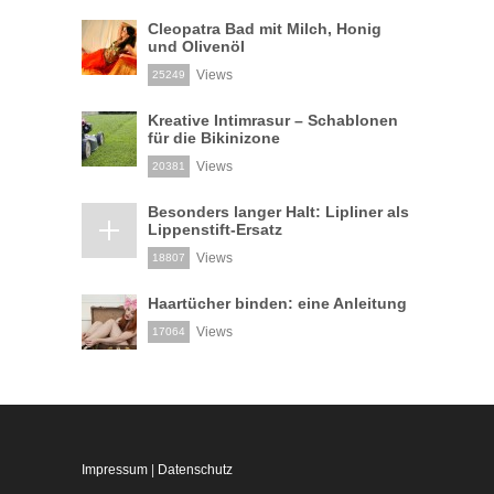
Cleopatra Bad mit Milch, Honig
und Olivenöl
Views
25249
Kreative Intimrasur – Schablonen
für die Bikinizone
Views
20381
Besonders langer Halt: Lipliner als
Lippenstift-Ersatz
Views
18807
Haartücher binden: eine Anleitung
Views
17064
Impressum
|
Datenschutz