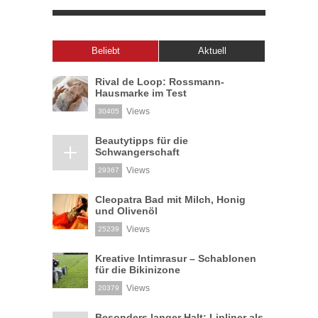
Beliebt
Aktuell
Rival de Loop: Rossmann-
Hausmarke im Test
Views
30405
Beautytipps für die
Schwangerschaft
Views
29367
Cleopatra Bad mit Milch, Honig
und Olivenöl
Views
25239
Kreative Intimrasur – Schablonen
für die Bikinizone
Views
20379
Besonders langer Halt: Lipliner als