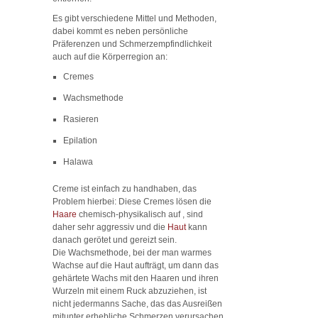
Es gibt verschiedene Mittel und Methoden,
dabei kommt es neben persönliche
Präferenzen und Schmerzempfindlichkeit
auch auf die Körperregion an:
Cremes
Wachsmethode
Rasieren
Epilation
Halawa
Creme ist einfach zu handhaben, das
Problem hierbei: Diese Cremes lösen die
Haare
chemisch-physikalisch auf , sind
daher sehr aggressiv und die
Haut
kann
danach gerötet und gereizt sein.
Die Wachsmethode, bei der man warmes
Wachse auf die Haut aufträgt, um dann das
gehärtete Wachs mit den Haaren und ihren
Wurzeln mit einem Ruck abzuziehen, ist
nicht jedermanns Sache, das das Ausreißen
mitunter erhebliche Schmerzen verursachen