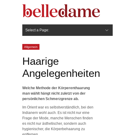
Select a Page:
Hide Navigation
Gesicht
Anti-Aging
Make Up
Pflege
Nägel
Haare
Frisuren
Pflege
Stylingprodukte
Körper
Fashion
Allgemein
Haarige
Angelegenheiten
Welche Methode der Körperenthaarung
man wählt hängt nicht zuletzt von der
persönlichen Schmerzgrenze ab.
Im Orient war es selbstverständlich, bei den
Indianern wohl auch. Es ist nicht nur eine
Frage der Mode, manche Menschen finden
es nicht nur ästhetischer, sondern auch
hygienischer, die Körperbehaarung zu
entfernen.