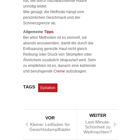
hat, die durch nachwachsende Haare
unnötig leidet.
Wie gesagt, die Methode hängt vom
persönlichen Geschmack und der
Schmerzgrenze ab.
Allgemeine
Tipps
Bei allen Methoden ist es sinnvoll, sie
abends anzuwenden, damit die durch die
Enthaarung gereizte Haut nicht gleich
Reibung oder Druck von Strümpfen oder
Ähnlichem zusätzlich strapaziert wird. Sehr
zu empfehlen ist es, danach eine kühlende
und beruhigende
Creme
aufzutragen.
TAGS
Epilation
WEITER
VOR
Last-Minute-
Kleiner Leitfaden für
Schönheit zu
Gesichtsdampfbäder
Weihnachten?