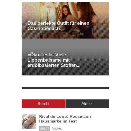
Das perfekte Outfit für einen
Casinobesuch...
«Öko-Test»: Viele
Lippenbalsame mit
erdölbasierten Stoffen...
Beliebt
Aktuell
Rival de Loop: Rossmann-
Hausmarke im Test
Views
30397