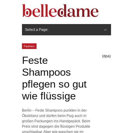
Select a Page:
Hide Navigation
Gesicht
Anti-Aging
Make Up
Pflege
Nägel
Haare
Frisuren
Pflege
Stylingprodukte
Körper
Fashion
Fashion
(dpa)
Feste
Shampoos
pflegen so gut
wie flüssige
Berlin – Feste Shampoos punkten in der
Ökobilanz und dürfen beim Flug auch in
großen Packungen ins Handgepäck. Beim
Preis sind dagegen die flüssigen Produkte
unschlagbar. Aber wie waschen sie im