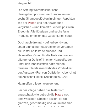
Vergleich?
Die Stiftung Warentest hat acht
Flüssigshampoos mit vier Haarseifen und
sechs Shampoostücken in einigen Aspekten
wie der
Pflege
und der Anwendung
verglichen – und kommt zu einem positiven
Ergebnis. Alle flüssigen und sechs feste
Produkte erhielten das Gesamturteil «gut».
Doch auch dreimal «befriedigend» und
sogar einmal nur «ausreichend» vergaben
die Tester an feste Shampoos und
Haarseifen. Grund für die Note vier war ein
allergener Duftstoff in einer Haarseife, der
unter den Inhaltsstoffen hätte stehen
müssen. Stattdessen wirbt das Produkt mit
der Aussage «Frei von Duftstoffen», berichtet
die Zeitschrift «test» (Ausgabe 6/2020).
Haarseifen pflegen weniger gut
Bei der Pflege haben die Tester sich
angeschaut, wie gut sich die
Haare
nach
dem Waschen kämmen lassen, ob sie
glänzen, geschmeidig und voluminös sind.