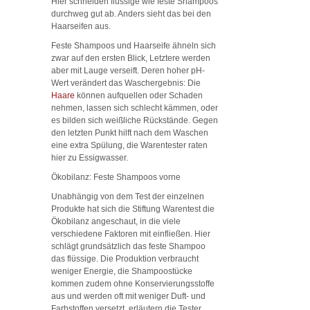
Hier schneiden flüssige wie feste Shampoos
durchweg gut ab. Anders sieht das bei den
Haarseifen aus.
Feste Shampoos und Haarseife ähneln sich
zwar auf den ersten Blick, Letztere werden
aber mit Lauge verseift. Deren hoher pH-
Wert verändert das Waschergebnis: Die
Haare
können aufquellen oder Schaden
nehmen, lassen sich schlecht kämmen, oder
es bilden sich weißliche Rückstände. Gegen
den letzten Punkt hilft nach dem Waschen
eine extra Spülung, die Warentester raten
hier zu Essigwasser.
Ökobilanz: Feste Shampoos vorne
Unabhängig von dem Test der einzelnen
Produkte hat sich die Stiftung Warentest die
Ökobilanz angeschaut, in die viele
verschiedene Faktoren mit einfließen. Hier
schlägt grundsätzlich das feste Shampoo
das flüssige. Die Produktion verbraucht
weniger Energie, die Shampoostücke
kommen zudem ohne Konservierungsstoffe
aus und werden oft mit weniger Duft- und
Farbstoffen versetzt, erläutern die Tester.