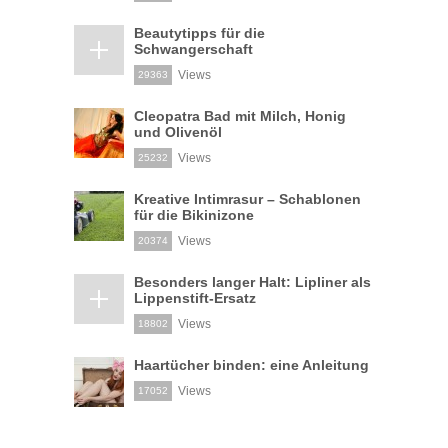
Beautytipps für die
Schwangerschaft
Views
29363
Cleopatra Bad mit Milch, Honig
und Olivenöl
Views
25232
Kreative Intimrasur – Schablonen
für die Bikinizone
Views
20374
Besonders langer Halt: Lipliner als
Lippenstift-Ersatz
Views
18802
Haartücher binden: eine Anleitung
Views
17052