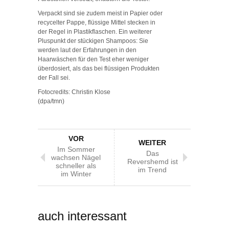
Verpackt sind sie zudem meist in Papier oder
recycelter Pappe, flüssige Mittel stecken in
der Regel in Plastikflaschen. Ein weiterer
Pluspunkt der stückigen Shampoos: Sie
werden laut der Erfahrungen in den
Haarwäschen für den Test eher weniger
überdosiert, als das bei flüssigen Produkten
der Fall sei.
Fotocredits: Christin Klose
(dpa/tmn)
VOR
WEITER
Im Sommer
Das
wachsen Nägel
Revershemd ist
schneller als
im Trend
im Winter
auch interessant