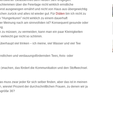
eidenswerter Gelassenheit dem Neuen Jahr entgegen.
schlemmen über die Feiertage nicht wirklich ernstliche
onst ausgewogen ernährt und nicht von Haus aus übergewichtig
schen zurück und alles ist wieder gut. Für
Diäten
bin ich nicht zu
 “Hungerkuren” nicht wirklich zu einem dauerhaft
ner Meinung nach am sinnvollsten ist? Konsequent gesunde oder
ng.
zu müssen, zu vermeiden, kann man ein paar Kleinigkeiten
” vielleicht gar nicht so schlimm.
erhaupt viel trinken – ich meine, viel Wasser und viel Tee
undlichen und verdauungsfördernden Tees, Anis- oder
-)machen, das fördert die Kommunikation und den Stoffwechsel.
as muss zwar jeder für sich selber finden, aber das ist in meinen
, wieviel Prozent der durchschnittlichen Frauen, zu denen wir ja
nsgröße 36?