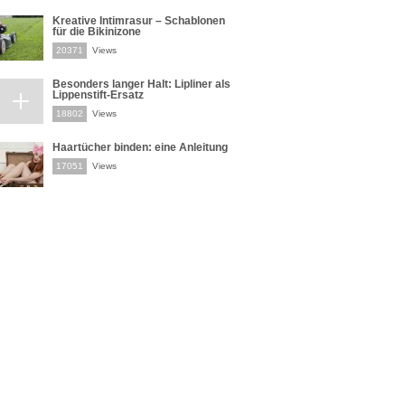
Kreative Intimrasur – Schablonen
für die Bikinizone
20371
Views
Besonders langer Halt: Lipliner als
Lippenstift-Ersatz
18802
Views
Haartücher binden: eine Anleitung
17051
Views