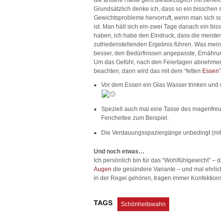
die andere Hälfte geht diesbezüglich mit ben
Grundsätzlich denke ich, dass so ein bisschen 
Gewichtsprobleme hervorruft, wenn man sich s
ist. Man hält sich ein-zwei Tage danach ein bis
haben, ich habe den Eindruck, dass die meisten
zufriedenstellenden Ergebnis führen. Was mei
besser, den Bedürfnissen angepasste, Ernähru
Um das Gefühl, nach den Feiertagen abnehmen 
beachten, dann wird das mit dem “fetten
Essen
Vor dem Essen ein Glas Wasser trinken und üb
Speziell auch mal eine Tasse des magenfre
Fencheltee zum Beispiel.
Die Verdauungsspaziergänge unbedingt (mit
Und noch etwas…
Ich persönlich bin für das “Wohlfühlgewicht” – d
Augen
die gesündere Variante – und mal ehrlich
in der Regel gehören, tragen immer Konfektio
TAGS
Schönheitswahn