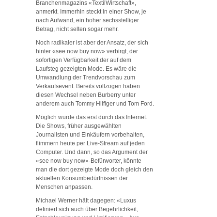
Branchenmagazins «TextilWirtschaft»,
anmerkt. Immerhin steckt in einer Show, je
nach Aufwand, ein hoher sechsstelliger
Betrag, nicht selten sogar mehr.
Noch radikaler ist aber der Ansatz, der sich
hinter «see now buy now» verbirgt, der
sofortigen Verfügbarkeit der auf dem
Laufsteg gezeigten Mode. Es wäre die
Umwandlung der Trendvorschau zum
Verkaufsevent. Bereits vollzogen haben
diesen Wechsel neben Burberry unter
anderem auch Tommy Hilfiger und Tom Ford.
Möglich wurde das erst durch das Internet.
Die Shows, früher ausgewählten
Journalisten und Einkäufern vorbehalten,
flimmern heute per Live-Stream auf jeden
Computer. Und dann, so das Argument der
«see now buy now»-Befürworter, könnte
man die dort gezeigte Mode doch gleich den
aktuellen Konsumbedürfnissen der
Menschen anpassen.
Michael Werner hält dagegen: «Luxus
definiert sich auch über Begehrlichkeit,