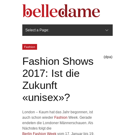
Select a Page:
Hide Navigation
Gesicht
Anti-Aging
Make Up
Pflege
Nägel
Haare
Frisuren
Pflege
Stylingprodukte
Körper
Fashion
Fashion
(dpa)
Fashion Shows
2017: Ist die
Zukunft
«unisex»?
London – Kaum hat das Jahr begonnen, ist
auch schon wieder
Fashion
Week. Gerade
endeten die Londoner Männerschauen. Als
Nächstes folgt die
Berlin Fashion Week
vom 17. Januar bis 19.