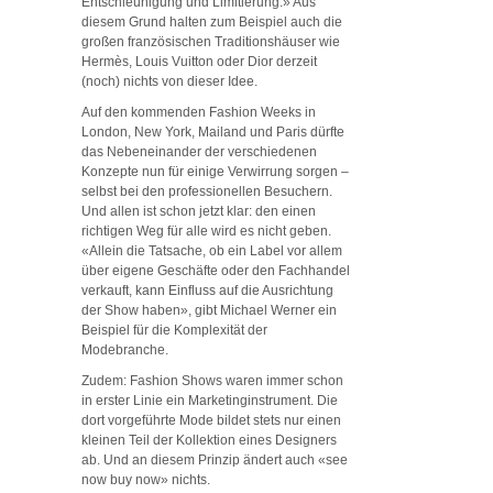
Entschleunigung und Limitierung.» Aus
diesem Grund halten zum Beispiel auch die
großen französischen Traditionshäuser wie
Hermès, Louis Vuitton oder Dior derzeit
(noch) nichts von dieser Idee.
Auf den kommenden Fashion Weeks in
London, New York, Mailand und Paris dürfte
das Nebeneinander der verschiedenen
Konzepte nun für einige Verwirrung sorgen –
selbst bei den professionellen Besuchern.
Und allen ist schon jetzt klar: den einen
richtigen Weg für alle wird es nicht geben.
«Allein die Tatsache, ob ein Label vor allem
über eigene Geschäfte oder den Fachhandel
verkauft, kann Einfluss auf die Ausrichtung
der Show haben», gibt Michael Werner ein
Beispiel für die Komplexität der
Modebranche.
Zudem: Fashion Shows waren immer schon
in erster Linie ein Marketinginstrument. Die
dort vorgeführte Mode bildet stets nur einen
kleinen Teil der Kollektion eines Designers
ab. Und an diesem Prinzip ändert auch «see
now buy now» nichts.