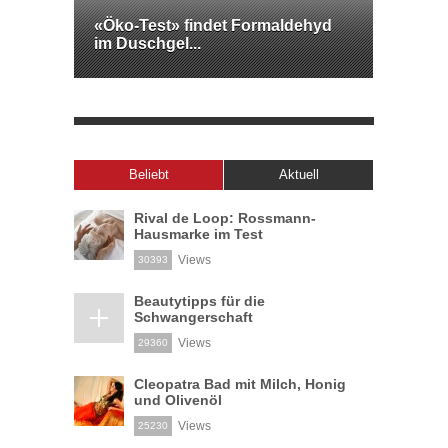
«Öko-Test» findet Formaldehyd
im Duschgel...
Beliebt
Aktuell
Rival de Loop: Rossmann-
Hausmarke im Test
Views
30393
Beautytipps für die
Schwangerschaft
Views
29360
Cleopatra Bad mit Milch, Honig
und Olivenöl
Views
25230