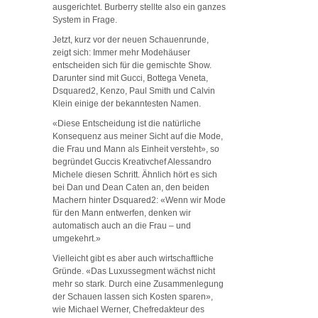
ausgerichtet. Burberry stellte also ein ganzes
System in Frage.
Jetzt, kurz vor der neuen Schauenrunde,
zeigt sich: Immer mehr Modehäuser
entscheiden sich für die gemischte Show.
Darunter sind mit Gucci, Bottega Veneta,
Dsquared2, Kenzo, Paul Smith und Calvin
Klein einige der bekanntesten Namen.
«Diese Entscheidung ist die natürliche
Konsequenz aus meiner Sicht auf die Mode,
die Frau und Mann als Einheit versteht», so
begründet Guccis Kreativchef Alessandro
Michele diesen Schritt. Ähnlich hört es sich
bei Dan und Dean Caten an, den beiden
Machern hinter Dsquared2: «Wenn wir Mode
für den Mann entwerfen, denken wir
automatisch auch an die Frau – und
umgekehrt.»
Vielleicht gibt es aber auch wirtschaftliche
Gründe. «Das Luxussegment wächst nicht
mehr so stark. Durch eine Zusammenlegung
der Schauen lassen sich Kosten sparen»,
wie Michael Werner, Chefredakteur des