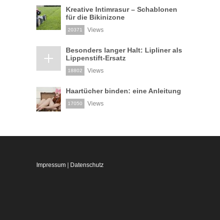
Kreative Intimrasur – Schablonen
für die Bikinizone
Views
20371
Besonders langer Halt: Lipliner als
Lippenstift-Ersatz
Views
18802
Haartücher binden: eine Anleitung
Views
17050
Impressum
|
Datenschutz