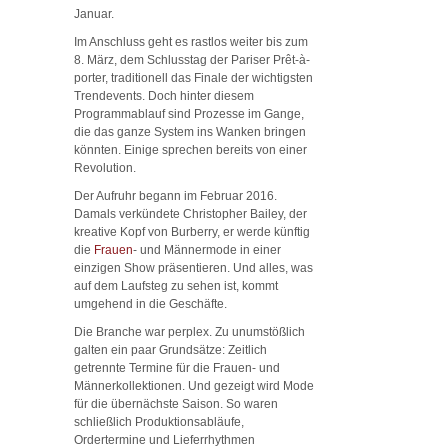
Januar.
Im Anschluss geht es rastlos weiter bis zum
8. März, dem Schlusstag der Pariser Prêt-à-
porter, traditionell das Finale der wichtigsten
Trendevents. Doch hinter diesem
Programmablauf sind Prozesse im Gange,
die das ganze System ins Wanken bringen
könnten. Einige sprechen bereits von einer
Revolution.
Der Aufruhr begann im Februar 2016.
Damals verkündete Christopher Bailey, der
kreative Kopf von Burberry, er werde künftig
die
Frauen
- und Männermode in einer
einzigen Show präsentieren. Und alles, was
auf dem Laufsteg zu sehen ist, kommt
umgehend in die Geschäfte.
Die Branche war perplex. Zu unumstößlich
galten ein paar Grundsätze: Zeitlich
getrennte Termine für die Frauen- und
Männerkollektionen. Und gezeigt wird Mode
für die übernächste Saison. So waren
schließlich Produktionsabläufe,
Ordertermine und Lieferrhythmen