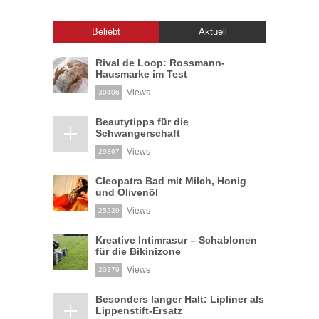
Beliebt
Aktuell
Rival de Loop: Rossmann-
Hausmarke im Test
Views
30406
Beautytipps für die
Schwangerschaft
Views
29367
Cleopatra Bad mit Milch, Honig
und Olivenöl
Views
25239
Kreative Intimrasur – Schablonen
für die Bikinizone
Views
20379
Besonders langer Halt: Lipliner als
Lippenstift-Ersatz