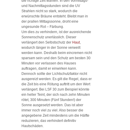
die richtige Zeit wählen. In den Vormittags-
und Nachmittagsstunden sind die UV
Strahlen nicht so stark, wodurch die
erwünschte Bräune entsteht. Bleibt man in
der prallen Mittagssonne, droht eine
ungesunde Rot – Färbung.
Um dies zu verhindern, ist der ausreichende
Sonnenschutz unerlässlich. Dieser
verlängert den Selbstschutz der
Haut
,
wodurch länger in der Sonne verweilt
werden kann. Deshalb beim eincremen nicht
sparsam sein und den Schutz am besten 30
Minuten vor verlassen des Hauses
auftragen, damit er einwirken kann.
Dennoch sollte der Lichtschutzfaktor nicht
ausgereizt werden. Es gilt die Regel, dass er
die Zeit bis eine Rötung auftritt um den Wert
verlängert. Bei LSF 30 zum Beispiel könnte
ein heller Teint, der sich nach zehn Minuten
rötet, 300 Minuten (Fünf Stunden!) der
Sonne ausgesetzt werden. Das ist aber
immer noch viel zu viel. Also besser die
angegebene Zeit mindestens um die Hälfte
reduzieren, das verhindert definitiv
Hautschäden.