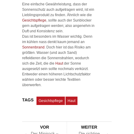
Eine einfache Gewährleistung, dass der
Sonnenschutz auch aufgetragen wird, ist ein
Lieblingsprodukt zu finden. Ähnlich wie die
Gesichtspflege
, sollte auch der Sunblocker
gern aufgetragen werden; also angenehm in
Duft und Konsistenz sein.
Das ist besonders im Wasser wichtig. Denn
im kühlen nass denkt kaum jemand an
Sonnenbrand
. Doch hier ist das Risiko am
größten. Wasser (und auch Sand)
reflektieren die Sonnenstrahlen, wodurch
sich die Zeit, die die
Haut
der Sonne
ausgesetzt sein sollte nochmals verkürzt.
Entweder einen höheren Lichtschutzfaktor
wählen oder besser leichte Textilien
überwerfen.
TAGS
Gesichtspflege
Haut
VOR
WEITER
Der Minirock –
Die richtige