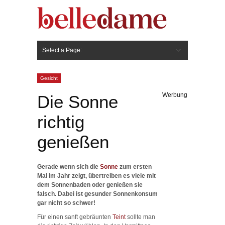
Select a Page:
Hide Navigation
Gesicht
Anti-Aging
Make Up
Pflege
Nägel
Haare
Frisuren
Pflege
Stylingprodukte
Körper
Fashion
Gesicht
Werbung
Die Sonne
richtig
genießen
Gerade wenn sich die
Sonne
zum ersten
Mal im Jahr zeigt, übertreiben es viele mit
dem Sonnenbaden oder genießen sie
falsch. Dabei ist gesunder Sonnenkonsum
gar nicht so schwer!
Für einen sanft gebräunten
Teint
sollte man