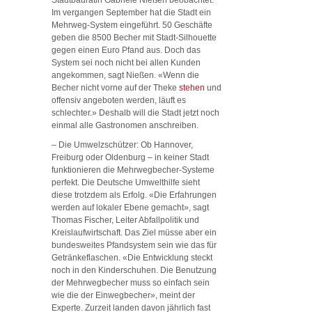
Im vergangen September hat die Stadt ein
Mehrweg-System eingeführt. 50 Geschäfte
geben die 8500 Becher mit Stadt-Silhouette
gegen einen Euro Pfand aus. Doch das
System sei noch nicht bei allen Kunden
angekommen, sagt Nießen. «Wenn die
Becher nicht vorne auf der Theke
stehen
und
offensiv angeboten werden, läuft es
schlechter.» Deshalb will die Stadt jetzt noch
einmal alle Gastronomen anschreiben.
– Die Umwelzschützer: Ob Hannover,
Freiburg oder Oldenburg – in keiner Stadt
funktionieren die Mehrwegbecher-Systeme
perfekt. Die Deutsche Umwelthilfe sieht
diese trotzdem als Erfolg. «Die Erfahrungen
werden auf lokaler Ebene gemacht», sagt
Thomas Fischer, Leiter Abfallpolitik und
Kreislaufwirtschaft. Das Ziel müsse aber ein
bundesweites Pfandsystem sein wie das für
Getränkeflaschen. «Die Entwicklung steckt
noch in den Kinderschuhen. Die Benutzung
der Mehrwegbecher muss so einfach sein
wie die der Einwegbecher», meint der
Experte. Zurzeit landen davon jährlich fast