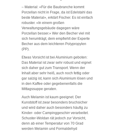
– Material: «Für die Baubranche kommt
Porzellan nicht in Frage, da ist Edelstahl das
beste Material», erklärt Fischer. Es ist einfach
robuster. «In einem großen
Verwaltungsgebäude dagegen wäre
Porzellan besser.» Wer den Becher viel mit
sich herumträgt, dem empfiehlt der Experte
Becher aus dem leichteren Polypropylen
(PP).
Etwas Vorsicht ist bei Aluminium geboten:
Das Material ist zwar sehr robust und eignet
sich daher gut zum Transport. Wenn der
Inhalt aber sehr heiß, auch noch fettig oder
gar salzig ist, kann sich Aluminium lösen und
in den Kaffee oder gegebenenfalls die
Mittagssuppe geraten.
Auch Melamin ist kaum geeignet. Der
Kunststoff ist zwar besonders bruchsicher
und wird daher auch besonders häufig zu
Kinder- oder Campinggeschirr verarbeitet.
Schuster-Woldan rät jedoch zur Vorsicht,
denn ab einer Temperatur von 70 Grad
werden Melamin und Formaldehyd