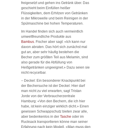
freigesetzt und gehen ins Getränk über. Das
geschieht beim Einfüllen heißer
Flüssigkeiten, dem Erhitzen von Getränken
in der Mikrowelle und beim Reinigen in der
Spülmaschine bei hohen Temperaturen.
Im Handel finden sich auch vermeintlich
umweltfreundliche Produkte aus
Bambus
. Fischer aber sagt: «Ich kann nur
davon abraten. Das hört sich zunächst mal
gut an, aber sehr häufig bestehen die
Becher zum größten Teil aus Melamin, sind
also gerade für die Abfüllung von
Heißgetränken ungeeignet.» Dazu seien sie
nicht recycelbar.
– Deckel: Ein besonderer Knackpunkt bei
der Bechersuche ist der Deckel. Hier darf
man nicht zu viel erwarten, sagt Tristan
Jorde von der Verbraucherzentrale
Hamburg: «Von den Bechern, die ich hier
habe, ist kein einziger wirklich dicht.» Einen
gewissen Schwappschutz bieten zwar alle,
aber bedenkenlos in der
Tasche
oder im
Rucksack transportieren könne man seiner
Erfahrung nach kein Modell. «Man muss den