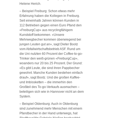
Helene Herich.
– Beispiel Freiburg: Schon etwas mehr
Erfahrung haben die Kollegen in Freiburg.
Seit eineinhalb Jahren können Kunden in
112 Betrieben gegen einen Euro Pfand den
«FreiburgCup» aus recyclingfähigem
Kunststoff bekommen. «Unsere
Mehrwegbecher kommen überwiegend bei
jungen Leuten gut an», sagt Dieter Bootz
vom Abfallwirtschaftsbetrieb ASF. Rund um
die Uni nutzten 60 Prozent der Coffee-to-go-
Trinker den weiß-grünen «FreiburgCup»,
woanders nur 20 bis 25 Prozent. Der Grund:
«Es gibt Leute, die sind ihren Pappbecher
gewohnt. Manche Kunden bestehen einfach
drauf», sagt Bootz. Und die großen Kaffee-
und Imbissketten – die immerhin den
Großteil des To-go-Verkaufs ausmachen –
beteiligen sich wie in Hannover nicht an dem
System.
– Beispiel Oldenburg: Auch in Oldenburg
sind zunehmend mehr Menschen mit einem
Pfandbecher in der Hand unterwegs, hat
Stadtbaurätin Gabriele Nießen beobachtet.