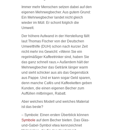
Immer mehr Menschen setzen dabei auf den
eigenen Mehrwegbecher. Aus gutem Grund:
Ein Mehrwegbecher landet nicht gleich
wieder im Müll. Er schont folglich die
Umwelt.
Der höhere Aufwand in der Herstellung fällt
laut Thomas Fischer von der Deutschen
Umwelthilfe (DUH) schon nach kurzer Zeit
nicht mehr ins Gewicht: «Wenn Sie ein
regelmäßiger Kaffeetrinker sind, haben Sie
das ganz schnell raus.» Außerdem hält der
Mehrwegbecher das Getränk länger warm
und sieht schicker aus als das Gegenstück
aus Pappe. Und er kann sogar Geld sparen,
denn manche Cafés und Kaffeeketten geben
Kunden, die einen eigenen Becher zum
Auffüllen mitbringen, Rabatt.
Aber welches Modell und welches Material
ist das beste?
– Symbole: Einen ersten Überblick können
Symbole
auf dem Becher bieten. Das Glas-
und-Gabel-Symbol etwa kennzeichnet