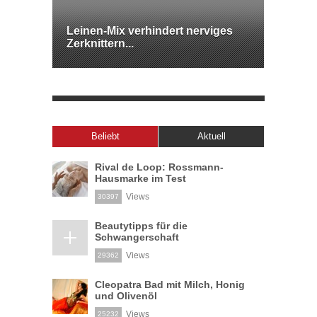
Leinen-Mix verhindert nerviges
Zerknittern...
Beliebt
Aktuell
Rival de Loop: Rossmann-
Hausmarke im Test
Views
30397
Beautytipps für die
Schwangerschaft
Views
29362
Cleopatra Bad mit Milch, Honig
und Olivenöl
Views
25232