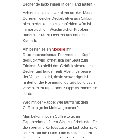
Becher de facto immer in der Hand halten.»
Achten muss man vor allem auf das Material.
So seien weiche Deckel, etwa aus Silikon,
nicht bedenkenlos zu empfehlen. «Da ist
immer auch ein Weichmacher-Problem
dabei.» Er rät zu Deckeln aus hartem
Kunststoff.
Am besten seien
Modelle
mit
Druckmechanismus: Erst wenn ein Kopf
gedrückt wird, öffnet sich der Spalt zum
Trinken. So bleibt das Getränk sicherer im
Becher und länger heiß. Aber: «Je besser
der Verschluss ist, desto schwieriger ist
hinterher die Reinigung, gerade bei diesen
verwinkelten Kipp- oder Klappsystemen», so
Jorde.
Weg mit der Pappe: Wie läuft’s mit dem
Coffee to go im Mehrwegbecher?
Man bekommt den Coffee to go im
Pappbecher auf dem Weg zur Arbeit oder für
die spontane Kaffeepause an fast jeder Ecke
schnell auf die Hand. Und das hat Folgen: