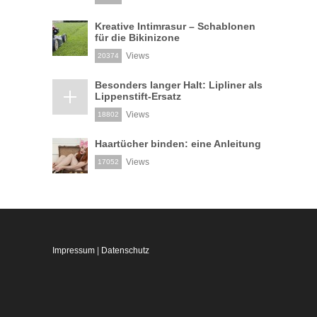
Kreative Intimrasur – Schablonen
für die Bikinizone
Views
20374
Besonders langer Halt: Lipliner als
Lippenstift-Ersatz
Views
18802
Haartücher binden: eine Anleitung
Views
17052
Impressum
|
Datenschutz