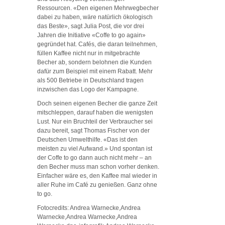
Ressourcen. «Den eigenen Mehrwegbecher
dabei zu haben, wäre natürlich ökologisch
das Beste», sagt Julia Post, die vor drei
Jahren die Initiative «Coffe to go again»
gegründet hat. Cafés, die daran teilnehmen,
füllen Kaffee nicht nur in mitgebrachte
Becher ab, sondern belohnen die Kunden
dafür zum Beispiel mit einem Rabatt. Mehr
als 500 Betriebe in Deutschland tragen
inzwischen das Logo der Kampagne.
Doch seinen eigenen Becher die ganze Zeit
mitschleppen, darauf haben die wenigsten
Lust. Nur ein Bruchteil der Verbraucher sei
dazu bereit, sagt Thomas Fischer von der
Deutschen Umwelthilfe. «Das ist den
meisten zu viel Aufwand.» Und spontan ist
der Coffe to go dann auch nicht mehr – an
den Becher muss man schon vorher denken.
Einfacher wäre es, den Kaffee mal wieder in
aller Ruhe im Café zu genießen. Ganz ohne
to go.
Fotocredits: Andrea Warnecke,Andrea
Warnecke,Andrea Warnecke,Andrea