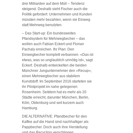
drei Milliarden auf dem Müll – Tendenz
steigend. Deshalb sieht Fischer auch die
Politik gefordert: Unternehmen und Kunden
müssten mehr bezahlen, wenn sie Einweg
statt Mehrweg benutzten.
– Das Start-up: Ein bundesweites
Pfandsystem für Mehrwegbecher – das
wollen auch Fabian Eckert und Florian
Pachaly erreichen. Ihr Plan: Den
Einwegbecher komplett verbannen. «Das ist
etwas, was so unglaublich unnötig ist», sagt
Eckert. Deshalb entwickelten die beiden
Münchner Jungunternehmer den «Recup»,
einen Mehrwegbecher aus stabilem
Kunststoff. Im September 2016 starteten sie
ihr Pilotprojekt im nahe gelegenen
Rosenheim. Seitdem hat es mehr als 20
Städte erreicht, darunter München, Berlin,
Köln, Oldenburg und seit kurzem auch
Hamburg.
DIE ALTERNATIVE: Pfandbecher für den
Kaffee auf die Hand sind nachhaltiger als
Pappbecher. Doch auch ihre Herstellung
und das Recycling verschlingen