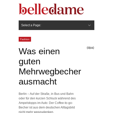
Select a Page:
Hide Navigation
Gesicht
Anti-Aging
Make Up
Pflege
Nägel
Haare
Frisuren
Pflege
Stylingprodukte
Körper
Fashion
Fashion
(dpa)
Was einen
guten
Mehrwegbecher
ausmacht
Berlin – Auf der Straße, in Bus und Bahn
oder für den kurzen Schluck während des
Ampelstopps im Auto: Der Coffee-to-go-
Becher ist aus dem deutschen Alltagsbild
nicht mehr wegzudenken.