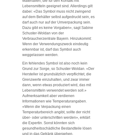
Materialien, die für den Kontakt mit
Lebensmitteln geeignet sind. Allerdings gilt
dabei: «Das Symbol muss nicht zwingend
auf dem Behälter selbst aufgedruckt sein, es
darf auch nur auf der Umverpackung sein.
Dazu gibt es keine Vorgaben», sagt Sabine
Schuster-Woldan von der
Verbraucherzentrale Bayern. Hinzukommt:
Wenn der Verwendungszweck eindeutig
erkennbar ist, darf das Symbol auch
weggelassen werden.
Ein fehlendes Symbol ist also noch kein
Grund zur Sorge, so Schuster-Woldan. «Der
Hersteller ist grundsätzlich verpflichtet, die
Grenzwerte einzuhalten, und zwar immer
dann, wenn etwas produziert wird, das mit
Lebensmitteln verwendet werden soll.»
Aufmerksamkeit aber verdienen
Informationen wie Temperaturangaben.
«Wenn die Verpackung einen
Temperaturbereich angibt, sollte der nicht
über- oder unterschritten werden», erklärt
die Expertin. Sonst könnten sich
gesundheitsschädliche Bestandteile lösen
und in das Getränk übergehen.