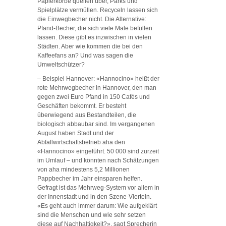
Papierkörbe quellen über, Parks und
Spielplätze vermüllen. Recyceln lassen sich
die Einwegbecher nicht. Die Alternative:
Pfand-Becher, die sich viele Male befüllen
lassen. Diese gibt es inzwischen in vielen
Städten. Aber wie kommen die bei den
Kaffeefans an? Und was sagen die
Umweltschützer?
– Beispiel Hannover: «Hannocino» heißt der
rote Mehrwegbecher in Hannover, den man
gegen zwei Euro Pfand in 150 Cafés und
Geschäften bekommt. Er besteht
überwiegend aus Bestandteilen, die
biologisch abbaubar sind. Im vergangenen
August haben Stadt und der
Abfallwirtschaftsbetrieb aha den
«Hannocino» eingeführt. 50 000 sind zurzeit
im Umlauf – und könnten nach Schätzungen
von aha mindestens 5,2 Millionen
Pappbecher im Jahr einsparen helfen.
Gefragt ist das Mehrweg-System vor allem in
der Innenstadt und in den Szene-Vierteln.
«Es geht auch immer darum: Wie aufgeklärt
sind die Menschen und wie sehr setzen
diese auf Nachhaltigkeit?», sagt Sprecherin