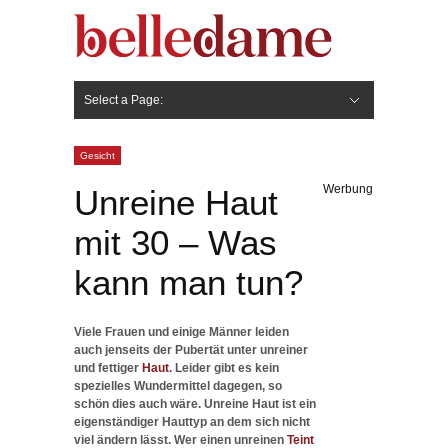
Select a Page:
Hide Navigation
Gesicht
Anti-Aging
Make Up
Pflege
Nägel
Haare
Frisuren
Pflege
Stylingprodukte
Körper
Fashion
Gesicht
Werbung
Unreine Haut
mit 30 – Was
kann man tun?
Viele Frauen und einige Männer leiden
auch jenseits der Pubertät unter unreiner
und fettiger
Haut
. Leider gibt es kein
spezielles Wundermittel dagegen, so
schön dies auch wäre. Unreine Haut ist ein
eigenständiger Hauttyp an dem sich nicht
viel ändern lässt. Wer einen unreinen
Teint