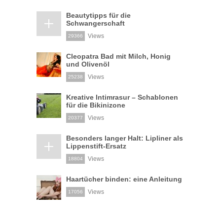
Beautytipps für die
Schwangerschaft
Views
29366
Cleopatra Bad mit Milch, Honig
und Olivenöl
Views
25238
Kreative Intimrasur – Schablonen
für die Bikinizone
Views
20377
Besonders langer Halt: Lipliner als
Lippenstift-Ersatz
Views
18804
Haartücher binden: eine Anleitung
Views
17056