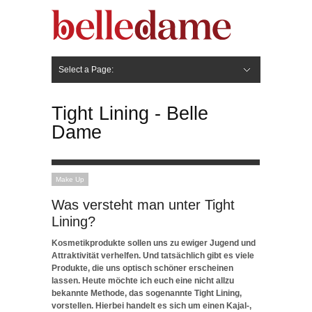
Select a Page:
Hide Navigation
Gesicht
Anti-Aging
Make Up
Pflege
Nägel
Haare
Frisuren
Pflege
Stylingprodukte
Körper
Fashion
Tight Lining - Belle
Dame
Make Up
Was versteht man unter Tight
Lining?
Kosmetikprodukte sollen uns zu ewiger Jugend und
Attraktivität verhelfen. Und tatsächlich gibt es viele
Produkte, die uns optisch schöner erscheinen
lassen. Heute möchte ich euch eine nicht allzu
bekannte Methode, das sogenannte Tight Lining,
vorstellen. Hierbei handelt es sich um einen Kajal-,