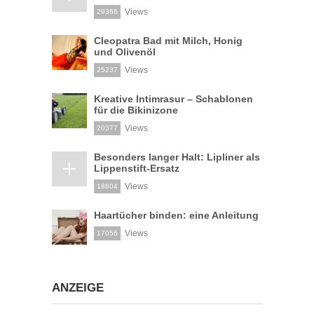
Views
29366
Cleopatra Bad mit Milch, Honig
und Olivenöl
Views
25237
Kreative Intimrasur – Schablonen
für die Bikinizone
Views
20377
Besonders langer Halt: Lipliner als
Lippenstift-Ersatz
Views
18804
Haartücher binden: eine Anleitung
Views
17056
ANZEIGE