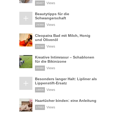
Views
30407
Beautytipps für die
Schwangerschaft
Views
29368
Cleopatra Bad mit Milch, Honig
und Olivenöl
Views
25248
Kreative Intimrasur – Schablonen
für die Bikinizone
Views
20380
Besonders langer Halt: Lipliner als
Lippenstift-Ersatz
Views
18806
Haartücher binden: eine Anleitung
Views
17063