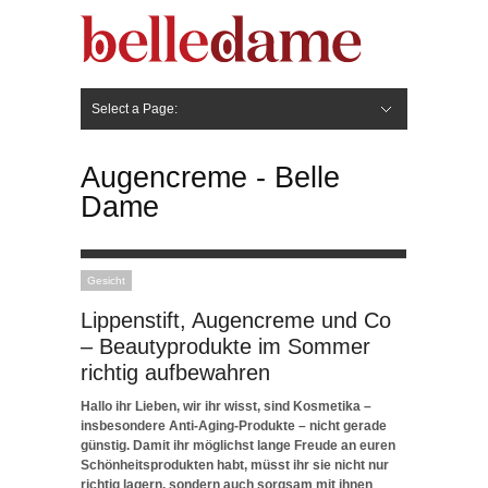
Select a Page:
Hide Navigation
Gesicht
Anti-Aging
Make Up
Pflege
Nägel
Haare
Frisuren
Pflege
Stylingprodukte
Körper
Fashion
Augencreme - Belle
Dame
Gesicht
Lippenstift, Augencreme und Co
– Beautyprodukte im Sommer
richtig aufbewahren
Hallo ihr Lieben, wir ihr wisst, sind Kosmetika –
insbesondere Anti-Aging-Produkte – nicht gerade
günstig. Damit ihr möglichst lange Freude an euren
Schönheitsprodukten habt, müsst ihr sie nicht nur
richtig lagern, sondern auch sorgsam mit ihnen