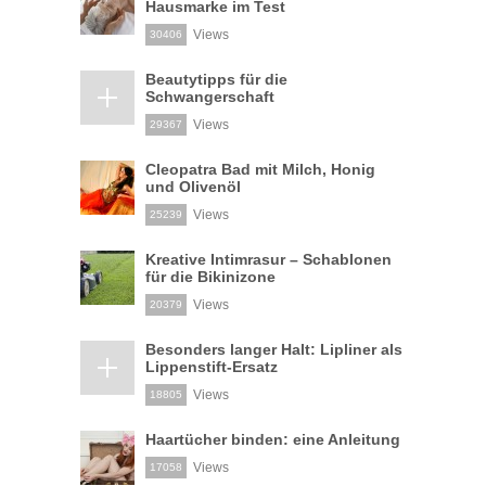
Hausmarke im Test
Views
30406
Beautytipps für die
Schwangerschaft
Views
29367
Cleopatra Bad mit Milch, Honig
und Olivenöl
Views
25239
Kreative Intimrasur – Schablonen
für die Bikinizone
Views
20379
Besonders langer Halt: Lipliner als
Lippenstift-Ersatz
Views
18805
Haartücher binden: eine Anleitung
Views
17058