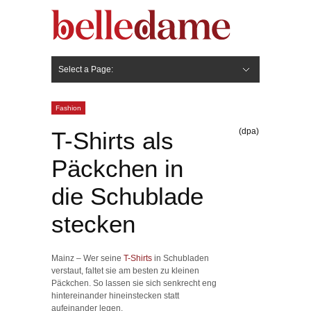
Select a Page:
Hide Navigation
Gesicht
Anti-Aging
Make Up
Pflege
Nägel
Haare
Frisuren
Pflege
Stylingprodukte
Körper
Fashion
Fashion
(dpa)
T-Shirts als
Päckchen in
die Schublade
stecken
Mainz – Wer seine
T-Shirts
in Schubladen
verstaut, faltet sie am besten zu kleinen
Päckchen. So lassen sie sich senkrecht eng
hintereinander hineinstecken statt
aufeinander legen.