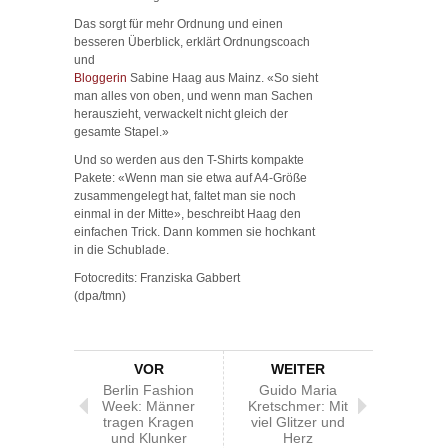
Das sorgt für mehr Ordnung und einen
besseren Überblick, erklärt Ordnungscoach
und
Bloggerin
Sabine Haag aus Mainz. «So sieht
man alles von oben, und wenn man Sachen
herauszieht, verwackelt nicht gleich der
gesamte Stapel.»
Und so werden aus den T-Shirts kompakte
Pakete: «Wenn man sie etwa auf A4-Größe
zusammengelegt hat, faltet man sie noch
einmal in der Mitte», beschreibt Haag den
einfachen Trick. Dann kommen sie hochkant
in die Schublade.
Fotocredits: Franziska Gabbert
(dpa/tmn)
VOR
WEITER
Berlin Fashion
Guido Maria
Week: Männer
Kretschmer: Mit
tragen Kragen
viel Glitzer und
und Klunker
Herz