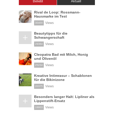
Beliebt
Aktuell
Rival de Loop: Rossmann-
Hausmarke im Test
Views
30400
Beautytipps für die
Schwangerschaft
Views
29364
Cleopatra Bad mit Milch, Honig
und Olivenöl
Views
25234
Kreative Intimrasur – Schablonen
für die Bikinizone
Views
20375
Besonders langer Halt: Lipliner als
Lippenstift-Ersatz
Views
18803