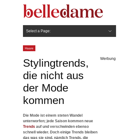
Select a Page:
Hide Navigation
Gesicht
Anti-Aging
Make Up
Pflege
Nägel
Haare
Frisuren
Pflege
Stylingprodukte
Körper
Fashion
Haare
Werbung
Stylingtrends,
die nicht aus
der Mode
kommen
Die Mode ist einem steten Wandel
unterworfen; jede Saison kommen neue
Trends
auf und verschwinden ebenso
schnell wieder. Doch einige Trends bleiben
das was sie sind, nämlich Trends, die