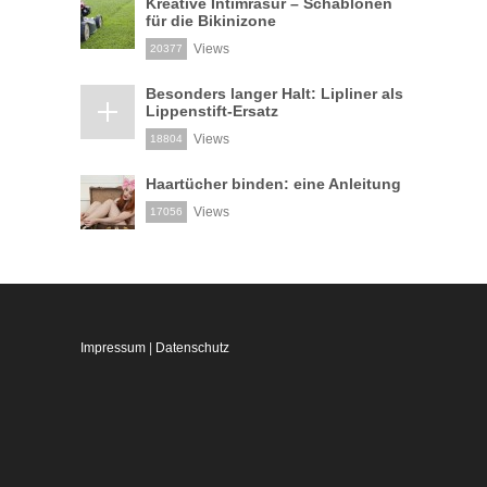
Kreative Intimrasur – Schablonen
für die Bikinizone
Views
20377
Besonders langer Halt: Lipliner als
Lippenstift-Ersatz
Views
18804
Haartücher binden: eine Anleitung
Views
17056
Impressum
|
Datenschutz