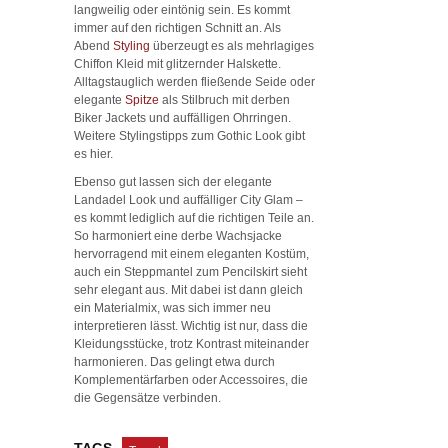
langweilig oder eintönig sein. Es kommt
immer auf den richtigen Schnitt an. Als
Abend
Styling
überzeugt es als mehrlagiges
Chiffon Kleid mit glitzernder Halskette.
Alltagstauglich werden fließende Seide oder
elegante
Spitze
als Stilbruch mit derben
Biker Jackets und auffälligen Ohrringen.
Weitere Stylingstipps zum Gothic Look gibt
es hier.
Ebenso gut lassen sich der elegante
Landadel Look und auffälliger City Glam –
es kommt lediglich auf die richtigen Teile an.
So harmoniert eine derbe Wachsjacke
hervorragend mit einem eleganten Kostüm,
auch ein Steppmantel zum Pencilskirt sieht
sehr elegant aus. Mit dabei ist dann gleich
ein Materialmix, was sich immer neu
interpretieren lässt. Wichtig ist nur, dass die
Kleidungsstücke, trotz Kontrast miteinander
harmonieren. Das gelingt etwa durch
Komplementärfarben oder Accessoires, die
die Gegensätze verbinden.
TAGS