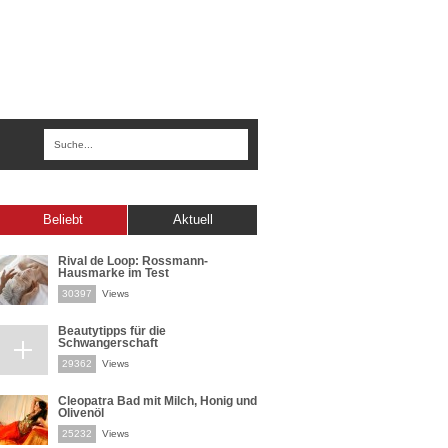
Beliebt
Aktuell
Rival de Loop: Rossmann-
Hausmarke im Test
30397
Views
Beautytipps für die
Schwangerschaft
29362
Views
Cleopatra Bad mit Milch, Honig und
Olivenöl
25232
Views