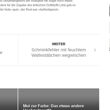
Das Gesamtergebnis der Haargele fiel sogar noch etwas
dere für die Zugabe des kritischen Duftstoffs Lilial gab es
die Note «gut», der Rest war «befriedigend».
WEITER
Schminkfehler mit feuchtem
ne
Wattestäbchen wegwischen
Mut zur Farbe: Das etwas andere