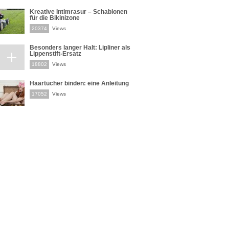
Kreative Intimrasur – Schablonen
für die Bikinizone
20374
Views
Besonders langer Halt: Lipliner als
Lippenstift-Ersatz
18802
Views
Haartücher binden: eine Anleitung
17052
Views