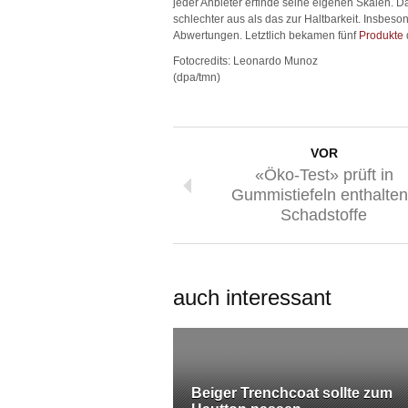
jeder Anbieter erfinde seine eigenen Skalen. 
schlechter aus als das zur Haltbarkeit. Insbeson
Abwertungen. Letztlich bekamen fünf
Produkte
Fotocredits: Leonardo Munoz
(dpa/tmn)
VOR
«Öko-Test» prüft in
Gummistiefeln enthalte
Schadstoffe
auch interessant
Beiger Trenchcoat sollte zum