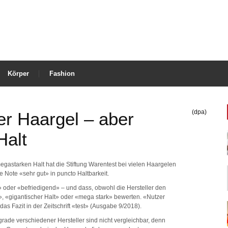
Körper
Fashion
(dpa)
er Haargel – aber
Halt
egastarken Halt hat die Stiftung Warentest bei vielen Haargelen
ie Note «sehr gut» in puncto Haltbarkeit.
» oder «befriedigend» – und dass, obwohl die Hersteller den
», «gigantischer Halt» oder «mega stark» bewerten. «Nutzer
das Fazit in der Zeitschrift «test» (Ausgabe 9/2018).
ade verschiedener Hersteller sind nicht vergleichbar, denn