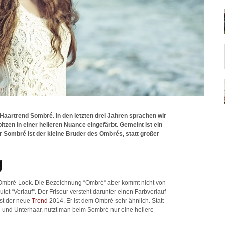
aartrend Sombré. In den letzten drei Jahren sprachen wir
tzen in einer helleren Nuance eingefärbt. Gemeint ist ein
r Sombré ist der kleine Bruder des Ombrés, statt großer
g
n Ombré-Look. Die Bezeichnung “Ombré“ aber kommt nicht von
et “Verlauf“. Der Friseur versteht darunter einen Farbverlauf
st der neue
Trend
2014. Er ist dem Ombré sehr ähnlich. Statt
 und Unterhaar, nutzt man beim Sombré nur eine hellere