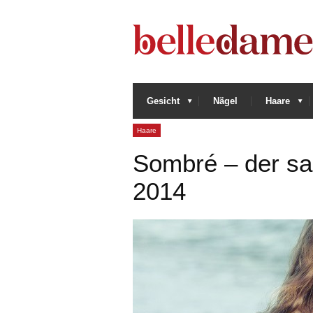
Gesicht
Nägel
Haare
Haare
Sombré – der sa
2014