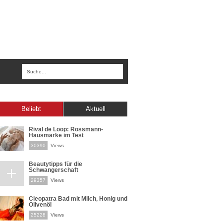
Beliebt
Aktuell
Rival de Loop: Rossmann-
Hausmarke im Test
30390
Views
Beautytipps für die
Schwangerschaft
29357
Views
Cleopatra Bad mit Milch, Honig und
Olivenöl
25228
Views