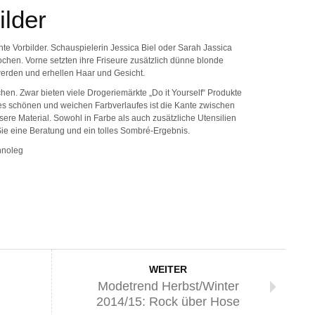
ilder
e Vorbilder. Schauspielerin Jessica Biel oder Sarah Jassica
hen. Vorne setzten ihre Friseure zusätzlich dünne blonde
werden und erhellen Haar und Gesicht.
en. Zwar bieten viele Drogeriemärkte „Do it Yourself“ Produkte
nes schönen und weichen Farbverlaufes ist die Kante zwischen
sere Material. Sowohl in Farbe als auch zusätzliche Utensilien
ie eine Beratung und ein tolles Sombré-Ergebnis.
nnoleg
WEITER
Modetrend Herbst/Winter
2014/15: Rock über Hose