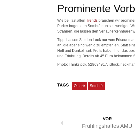
Prominente Vorb
Wie bei fast allen
Trends
brauchen wir prominent
Parker tragen den Sombré nun seit wenigen Woc
Strähnen, die lassen den Verlauf erkennbarer 
Tipp: Lassen Sie den Look nur vom Friseur mach
an, die aber sind wenig zu empfehlen. Statt ei
Hell und Dunkel hart. Profis haben hier das bes
und Erfahrung. Bereits ab 45 Euro bekommen S
Photo: Thinkstock, 528634917, iStock, heckma
TAGS
Ombré
Sombré
VOR
Frühlingshaftes AMU