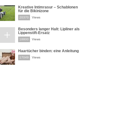
Kreative Intimrasur – Schablonen
für die Bikinizone
20370
Views
Besonders langer Halt: Lipliner als
Lippenstift-Ersatz
18800
Views
Haartücher binden: eine Anleitung
17049
Views