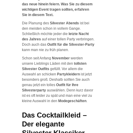
das neue hinein feiern. Was Sie zu diesem
wichtigen Event tragen sollten, erfahren
Sie in diesem Text.
Die Planung des
Silvester Abends
ist bei
den meisten schon in vollem Gange.
Schließlich möchte jeder die
letzte Nacht
des Jahres
auf einer tollen Party verbringen.
Doch auch das
Outfit für die Silvester-Party
kann man nie zu früh planen.
Schon seit Anfang
November
werden
unsere Lieblings Läden mit den
tollsten
Silvester Outfits
gefüllt. Vor allem die
Auswahl an schicken
Partykleidern
ist jetzt
besonders groß. Deshalb sollten Sie auch
genau jetzt ein tolles
Outfit für Ihre
Silvesterparty
auswählen. Denn kurz davor
ist es oft leider zu spät und man eine viel zu
kleine Auswahl in den
Modegeschäften
.
Das Cocktailkleid –
Der elegante
Silvester Klassiker