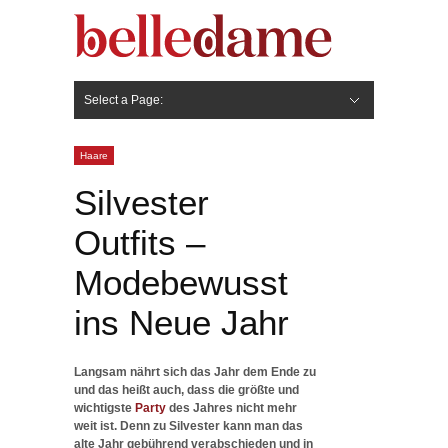
Select a Page:
Hide Navigation
Gesicht
Anti-Aging
Make Up
Pflege
Nägel
Haare
Frisuren
Pflege
Stylingprodukte
Körper
Fashion
Haare
Silvester
Outfits –
Modebewusst
ins Neue Jahr
Langsam nährt sich das Jahr dem Ende zu
und das heißt auch, dass die größte und
wichtigste
Party
des Jahres nicht mehr
weit ist. Denn zu Silvester kann man das
alte Jahr gebührend verabschieden und in