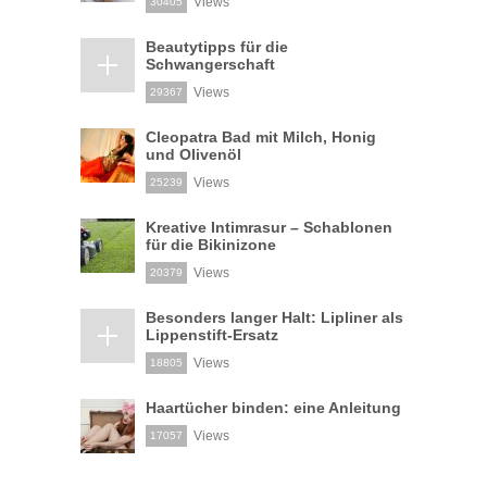
Views
30405
Beautytipps für die
Schwangerschaft
Views
29367
Cleopatra Bad mit Milch, Honig
und Olivenöl
Views
25239
Kreative Intimrasur – Schablonen
für die Bikinizone
Views
20379
Besonders langer Halt: Lipliner als
Lippenstift-Ersatz
Views
18805
Haartücher binden: eine Anleitung
Views
17057