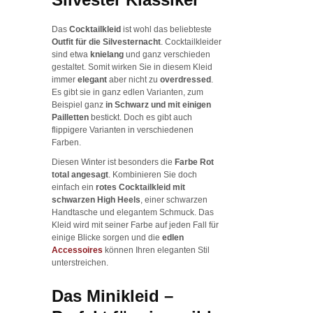
Das
Cocktailkleid
ist wohl das beliebteste
Outfit für die Silvesternacht
. Cocktailkleider
sind etwa
knielang
und ganz verschieden
gestaltet. Somit wirken Sie in diesem Kleid
immer
elegant
aber nicht zu
overdressed
.
Es gibt sie in ganz edlen Varianten, zum
Beispiel ganz
in Schwarz und mit einigen
Pailletten
bestickt. Doch es gibt auch
flippigere Varianten in verschiedenen
Farben.
Diesen Winter ist besonders die
Farbe Rot
total angesagt
. Kombinieren Sie doch
einfach ein
rotes Cocktailkleid mit
schwarzen High Heels
, einer schwarzen
Handtasche und elegantem Schmuck. Das
Kleid wird mit seiner Farbe auf jeden Fall für
einige Blicke sorgen und die
edlen
Accessoires
können Ihren eleganten Stil
unterstreichen.
Das Minikleid –