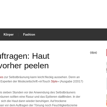
Körper
Fashion
(dpa)
ftragen: Haut
vorher peelen
es
zur Selbstbräunung kann leicht fleckig aussehen. Denn an
 Experten der Modezeitschrift «inTouch
Style
» (Ausgabe 2/2017)
 bis sieben Stunden vor der Anwendung des Selbstbräuners
nen sollten eine Rasur und das Epilieren stattfinden. In der
 sich die Haut dann wieder beruhigen. Auf trockene
man vor dem Auftragen der Tönung noch Feuchtigkeitscreme