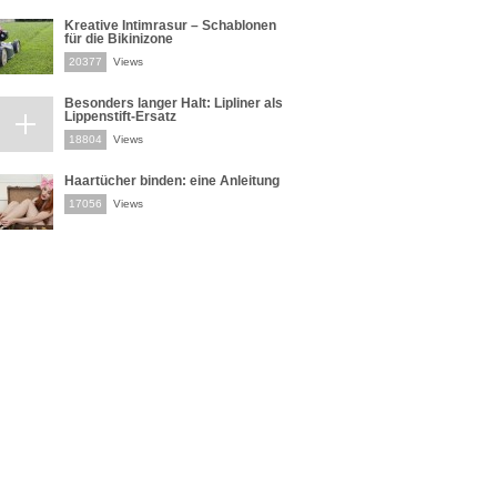
Kreative Intimrasur – Schablonen
für die Bikinizone
20377
Views
Besonders langer Halt: Lipliner als
Lippenstift-Ersatz
18804
Views
Haartücher binden: eine Anleitung
17056
Views