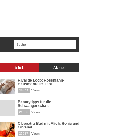
Beliebt
Aktuell
Rival de Loop: Rossmann-
Hausmarke im Test
30404
Views
Beautytipps für die
Schwangerschaft
29366
Views
Cleopatra Bad mit Milch, Honig und
Olivenöl
25237
Views