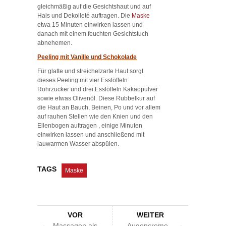
gleichmäßig auf die Gesichtshaut und auf
Hals und Dekolleté auftragen. Die
Maske
etwa 15 Minuten einwirken lassen und
danach mit einem feuchten Gesichtstuch
abnehemen.
Peeling mit Vanille und Schokolade
Für glatte und streichelzarte Haut sorgt
dieses Peeling mit vier Esslöffeln
Rohrzucker und drei Esslöffeln Kakaopulver
sowie etwas Olivenöl. Diese Rubbelkur auf
die Haut an Bauch, Beinen, Po und vor allem
auf rauhen Stellen wie den Knien und den
Ellenbogen auftragen , einige Minuten
einwirken lassen und anschließend mit
lauwarmen Wasser abspülen.
TAGS
Maske
VOR
WEITER
Massagen als
Augencreme –