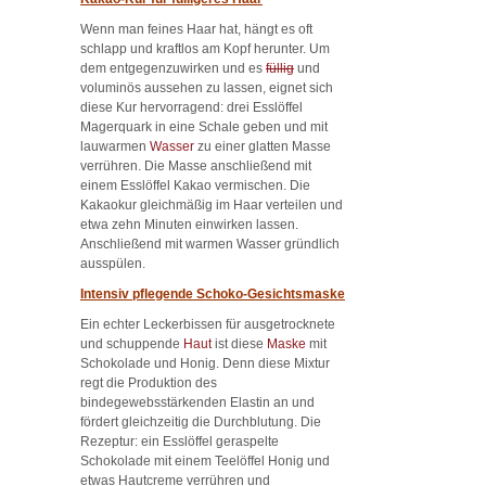
Wenn man feines Haar hat, hängt es oft
schlapp und kraftlos am Kopf herunter. Um
dem entgegenzuwirken und es
füllig
und
voluminös aussehen zu lassen, eignet sich
diese Kur hervorragend: drei Esslöffel
Magerquark in eine Schale geben und mit
lauwarmen
Wasser
zu einer glatten Masse
verrühren. Die Masse anschließend mit
einem Esslöffel Kakao vermischen. Die
Kakaokur gleichmäßig im Haar verteilen und
etwa zehn Minuten einwirken lassen.
Anschließend mit warmen Wasser gründlich
ausspülen.
Intensiv pflegende Schoko-Gesichtsmaske
Ein echter Leckerbissen für ausgetrocknete
und schuppende
Haut
ist diese
Maske
mit
Schokolade und Honig. Denn diese Mixtur
regt die Produktion des
bindegewebsstärkenden Elastin an und
fördert gleichzeitig die Durchblutung. Die
Rezeptur: ein Esslöffel geraspelte
Schokolade mit einem Teelöffel Honig und
etwas Hautcreme verrühren und