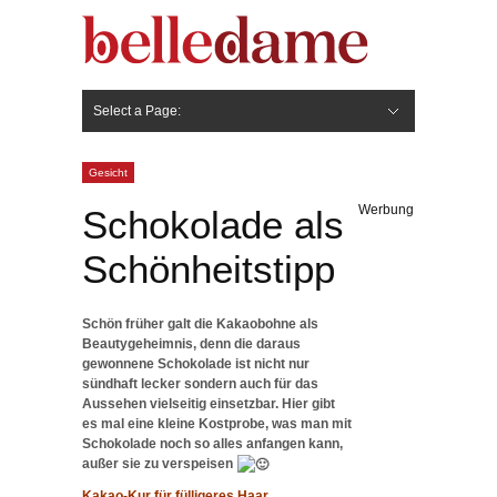
Select a Page:
Hide Navigation
Gesicht
Anti-Aging
Make Up
Pflege
Nägel
Haare
Frisuren
Pflege
Stylingprodukte
Körper
Fashion
Gesicht
Werbung
Schokolade als
Schönheitstipp
Schön früher galt die Kakaobohne als
Beautygeheimnis, denn die daraus
gewonnene Schokolade ist nicht nur
sündhaft lecker sondern auch für das
Aussehen vielseitig einsetzbar. Hier gibt
es mal eine kleine Kostprobe, was man mit
Schokolade noch so alles anfangen kann,
außer sie zu verspeisen
Kakao-Kur für fülligeres Haar