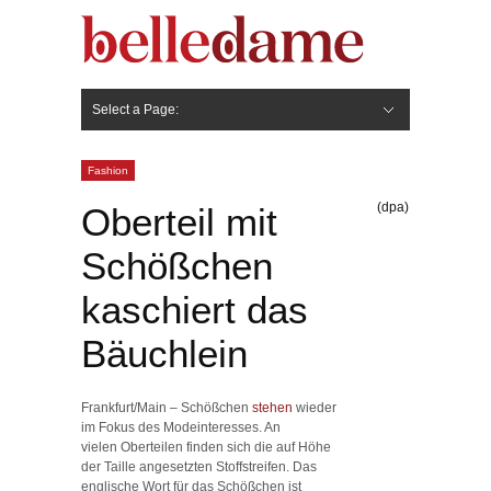
Select a Page:
Hide Navigation
Gesicht
Anti-Aging
Make Up
Pflege
Nägel
Haare
Frisuren
Pflege
Stylingprodukte
Körper
Fashion
Fashion
(dpa)
Oberteil mit
Schößchen
kaschiert das
Bäuchlein
Frankfurt/Main – Schößchen
stehen
wieder
im Fokus des Modeinteresses. An
vielen Oberteilen finden sich die auf Höhe
der Taille angesetzten Stoffstreifen. Das
englische Wort für das Schößchen ist