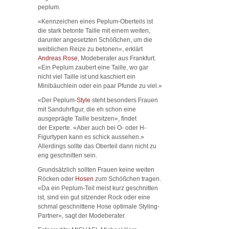
peplum.
«Kennzeichen eines Peplum-Oberteils ist
die stark betonte Taille mit einem weiten,
darunter angesetzten Schößchen, um die
weiblichen Reize zu betonen», erklärt
Andreas Rose
, Modeberater aus Frankfurt.
«Ein Peplum zaubert eine Taille, wo gar
nicht viel Taille ist und kaschiert ein
Minibäuchlein oder ein paar Pfunde zu viel.»
«Der Peplum-
Style
steht besonders Frauen
mit Sanduhrfigur, die eh schon eine
ausgeprägte Taille besitzen», findet
der Experte. «Aber auch bei O- oder H-
Figurtypen kann es schick aussehen.»
Allerdings sollte das Oberteil dann nicht zu
eng geschnitten sein.
Grundsätzlich sollten Frauen keine weiten
Röcken oder
Hosen
zum Schößchen tragen.
«Da ein Peplum-Teil meist kurz geschnitten
ist, sind ein gut sitzender Rock oder eine
schmal geschnittene Hose optimale Styling-
Partner», sagt der Modeberater.