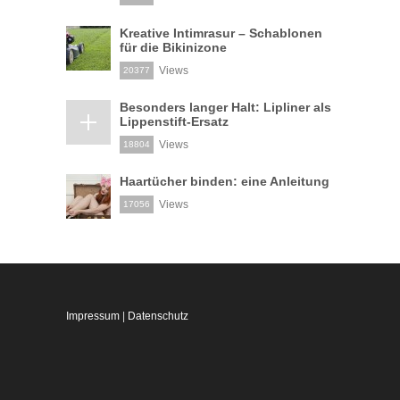
Kreative Intimrasur – Schablonen
für die Bikinizone
Views
20377
Besonders langer Halt: Lipliner als
Lippenstift-Ersatz
Views
18804
Haartücher binden: eine Anleitung
Views
17056
Impressum
|
Datenschutz