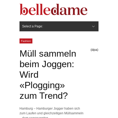
Select a Page:
Hide Navigation
Gesicht
Anti-Aging
Make Up
Pflege
Nägel
Haare
Frisuren
Pflege
Stylingprodukte
Körper
Fashion
Fashion
(dpa)
Müll sammeln
beim Joggen:
Wird
«Plogging»
zum Trend?
Hamburg – Hamburger Jogger haben sich
zum Laufen und gleichzeitigen Müllsammeln
– dem sogenannten