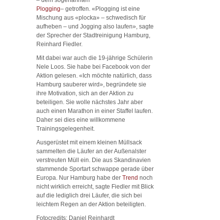
Plogging
– getroffen. «Plogging ist eine
Mischung aus «plocka» – schwedisch für
aufheben – und Jogging also laufen», sagte
der Sprecher der Stadtreinigung Hamburg,
Reinhard Fiedler.
Mit dabei war auch die 19-jährige Schülerin
Nele Loos. Sie habe bei Facebook von der
Aktion gelesen. «Ich möchte natürlich, dass
Hamburg sauberer wird», begründete sie
ihre Motivation, sich an der Aktion zu
beteiligen. Sie wolle nächstes Jahr aber
auch einen Marathon in einer Staffel laufen.
Daher sei dies eine willkommene
Trainingsgelegenheit.
Ausgerüstet mit einem kleinen Müllsack
sammelten die Läufer an der Außenalster
verstreuten Müll ein. Die aus Skandinavien
stammende Sportart schwappe gerade über
Europa. Nur Hamburg habe der
Trend
noch
nicht wirklich erreicht, sagte Fiedler mit Blick
auf die lediglich drei Läufer, die sich bei
leichtem Regen an der Aktion beteiligten.
Fotocredits: Daniel Reinhardt