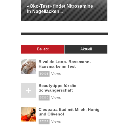
«Öko-Test» findet Nitrosamine
in Nagellacken...
Beliebt
Aktuell
Rival de Loop: Rossmann-
Hausmarke im Test
Views
30403
Beautytipps für die
Schwangerschaft
Views
29366
Cleopatra Bad mit Milch, Honig
und Olivenöl
Views
25237