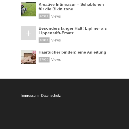
Kreative Intimrasur – Schablonen
für die Bikinizone
Views
20377
Besonders langer Halt: Lipliner als
Lippenstift-Ersatz
Views
18804
Haartücher binden: eine Anleitung
Views
17056
Impressum
|
Datenschutz