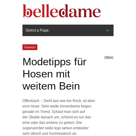
Select a Page:
Hide Navigation
Gesicht
Anti-Aging
Make Up
Pflege
Nägel
Haare
Frisuren
Pflege
Stylingprodukte
Körper
Fashion
Fashion
(dpa)
Modetipps für
Hosen mit
weitem Bein
Offenbach – Sieht aus wie ein Rock, ist aber
eine Hose: Sehr weite Hosenbeine liegen
gerade im Trend. Schaut man sich auf
der Straße danach um, scheint es nur das
eine oder das andere zu geben: Die
sogenannten wide legs sehen entweder
sehr stilvoll und hochmodisch an