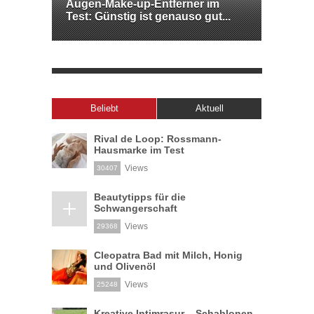
Augen-Make-up-Entferner im
Test: Günstig ist genauso gut...
Beliebt
Aktuell
Rival de Loop: Rossmann-
Hausmarke im Test
Views
30407
Beautytipps für die
Schwangerschaft
Views
29368
Cleopatra Bad mit Milch, Honig
und Olivenöl
Views
25248
Kreative Intimrasur – Schablonen