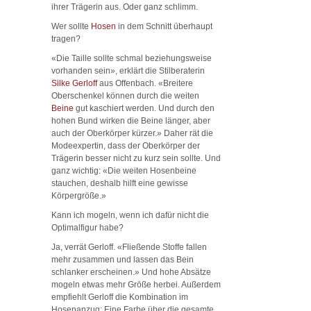
ihrer Trägerin aus. Oder ganz schlimm.
Wer sollte
Hosen
in dem Schnitt überhaupt
tragen?
«Die Taille sollte schmal beziehungsweise
vorhanden sein», erklärt die Stilberaterin
Silke Gerloff
aus Offenbach. «Breitere
Oberschenkel können durch die weiten
Beine
gut kaschiert werden. Und durch den
hohen Bund wirken die Beine länger, aber
auch der Oberkörper kürzer.» Daher rät die
Modeexpertin, dass der Oberkörper der
Trägerin besser nicht zu kurz sein sollte. Und
ganz wichtig: «Die weiten Hosenbeine
stauchen, deshalb hilft eine gewisse
Körpergröße.»
Kann ich mogeln, wenn ich dafür nicht die
Optimalfigur habe?
Ja, verrät Gerloff. «Fließende Stoffe fallen
mehr zusammen und lassen das Bein
schlanker erscheinen.» Und hohe Absätze
mogeln etwas mehr Größe herbei. Außerdem
empfiehlt Gerloff die Kombination im
Hosenanzug: Eine Farbe über die gesamte