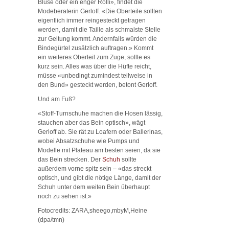
Bluse oder ein enger Rolli», findet die
Modeberaterin Gerloff. «Die Oberteile sollten
eigentlich immer reingesteckt getragen
werden, damit die Taille als schmalste Stelle
zur Geltung kommt. Andernfalls würden die
Bindegürtel zusätzlich auftragen.» Kommt
ein weiteres Oberteil zum Zuge, sollte es
kurz sein. Alles was über die Hüfte reicht,
müsse «unbedingt zumindest teilweise in
den Bund» gesteckt werden, betont Gerloff.
Und am Fuß?
«Stoff-Turnschuhe machen die Hosen lässig,
stauchen aber das Bein optisch», wägt
Gerloff ab. Sie rät zu Loafern oder Ballerinas,
wobei Absatzschuhe wie Pumps und
Modelle mit Plateau am besten seien, da sie
das Bein strecken. Der
Schuh
sollte
außerdem vorne spitz sein – «das streckt
optisch, und gibt die nötige Länge, damit der
Schuh unter dem weiten Bein überhaupt
noch zu sehen ist.»
Fotocredits: ZARA,sheego,mbyM,Heine
(dpa/tmn)