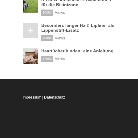
für die Bikinizone
Views
20380
Besonders langer Halt: Lipliner als
Lippenstift-Ersatz
Views
18806
Haartücher binden: eine Anleitung
Views
17063
Impressum
|
Datenschutz