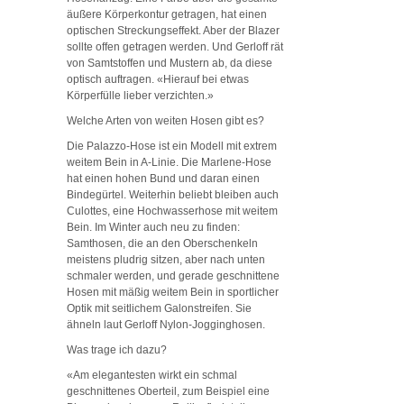
äußere Körperkontur getragen, hat einen
optischen Streckungseffekt. Aber der Blazer
sollte offen getragen werden. Und Gerloff rät
von Samtstoffen und Mustern ab, da diese
optisch auftragen. «Hierauf bei etwas
Körperfülle lieber verzichten.»
Welche Arten von weiten Hosen gibt es?
Die Palazzo-Hose ist ein Modell mit extrem
weitem Bein in A-Linie. Die Marlene-Hose
hat einen hohen Bund und daran einen
Bindegürtel. Weiterhin beliebt bleiben auch
Culottes, eine Hochwasserhose mit weitem
Bein. Im Winter auch neu zu finden:
Samthosen, die an den Oberschenkeln
meistens pludrig sitzen, aber nach unten
schmaler werden, und gerade geschnittene
Hosen mit mäßig weitem Bein in sportlicher
Optik mit seitlichem Galonstreifen. Sie
ähneln laut Gerloff Nylon-Jogginghosen.
Was trage ich dazu?
«Am elegantesten wirkt ein schmal
geschnittenes Oberteil, zum Beispiel eine