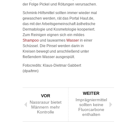
der Folge Pickel und Rötungen verursachen.
Schmink-Hilfsmittel sollten immer wieder mal
gewaschen werden, rät das Portal Haut.de,
das mit der Arbeitsgemeinschaft ästhetische
Dermatologie und Kosmetologie kooperiert.
Zum Reinigen eignen sich ein mildes
Shampoo
und lauwarmes
Wasser
in einer
Schüssel. Die Pinsel werden darin in
Kreisen bewegt und anschließend unter
fließendem Wasser ausgespült.
Fotocredits: Klaus-Dietmar Gabbert
(dpa/tmn)
WEITER
VOR
Imprägniermittel
Nassrasur bietet
sollten keine
Männern mehr
Fluorcarbone
Kontrolle
enthalten