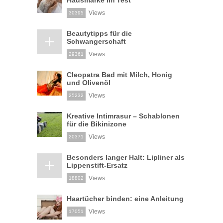
Views
30395
Beautytipps für die
Schwangerschaft
Views
29361
Cleopatra Bad mit Milch, Honig
und Olivenöl
Views
25232
Kreative Intimrasur – Schablonen
für die Bikinizone
Views
20371
Besonders langer Halt: Lipliner als
Lippenstift-Ersatz
Views
18802
Haartücher binden: eine Anleitung
Views
17051