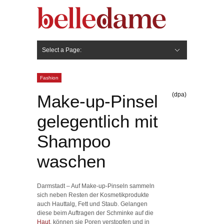
Select a Page:
Hide Navigation
Gesicht
Anti-Aging
Make Up
Pflege
Nägel
Haare
Frisuren
Pflege
Stylingprodukte
Körper
Fashion
Fashion
(dpa)
Make-up-Pinsel
gelegentlich mit
Shampoo
waschen
Darmstadt – Auf Make-up-Pinseln sammeln
sich neben Resten der Kosmetikprodukte
auch Hauttalg, Fett und Staub. Gelangen
diese beim Auftragen der Schminke auf die
Haut
, können sie Poren verstopfen und in