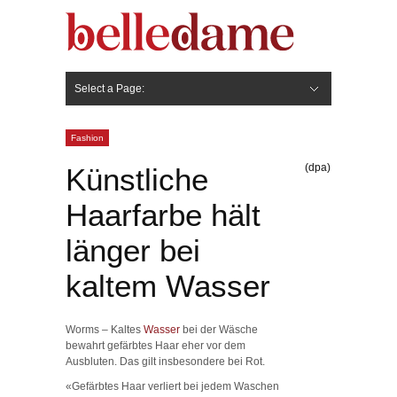
Select a Page:
Hide Navigation
Gesicht
Anti-Aging
Make Up
Pflege
Nägel
Haare
Frisuren
Pflege
Stylingprodukte
Körper
Fashion
Fashion
(dpa)
Künstliche
Haarfarbe hält
länger bei
kaltem Wasser
Worms – Kaltes
Wasser
bei der Wäsche
bewahrt gefärbtes Haar eher vor dem
Ausbluten. Das gilt insbesondere bei Rot.
«Gefärbtes Haar verliert bei jedem Waschen