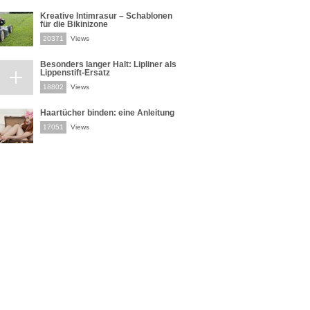
Kreative Intimrasur – Schablonen
für die Bikinizone
20371
Views
Besonders langer Halt: Lipliner als
Lippenstift-Ersatz
18802
Views
Haartücher binden: eine Anleitung
17051
Views