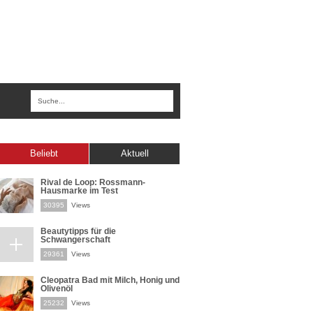
Beliebt
Aktuell
Rival de Loop: Rossmann-
Hausmarke im Test
30395
Views
Beautytipps für die
Schwangerschaft
29361
Views
Cleopatra Bad mit Milch, Honig und
Olivenöl
25232
Views