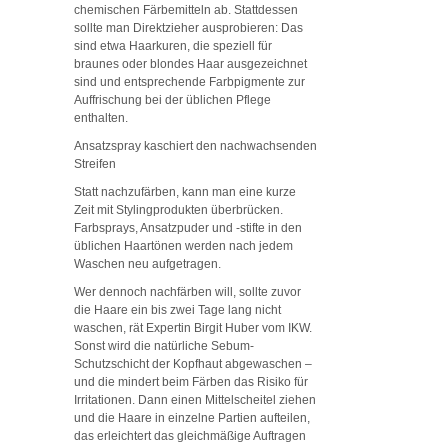
chemischen Färbemitteln ab. Stattdessen
sollte man Direktzieher ausprobieren: Das
sind etwa Haarkuren, die speziell für
braunes oder blondes Haar ausgezeichnet
sind und entsprechende Farbpigmente zur
Auffrischung bei der üblichen Pflege
enthalten.
Ansatzspray kaschiert den nachwachsenden
Streifen
Statt nachzufärben, kann man eine kurze
Zeit mit Stylingprodukten überbrücken.
Farbsprays, Ansatzpuder und -stifte in den
üblichen Haartönen werden nach jedem
Waschen neu aufgetragen.
Wer dennoch nachfärben will, sollte zuvor
die Haare ein bis zwei Tage lang nicht
waschen, rät Expertin Birgit Huber vom IKW.
Sonst wird die natürliche Sebum-
Schutzschicht der Kopfhaut abgewaschen –
und die mindert beim Färben das Risiko für
Irritationen. Dann einen Mittelscheitel ziehen
und die Haare in einzelne Partien aufteilen,
das erleichtert das gleichmäßige Auftragen