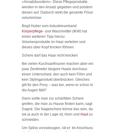
«Ansatzboostern». Diese Pflegeprodukte
werden in den Ansatz gegeben und polstern
diesen auf. Dadurch wirkt die gesamte Frisur
voluminöser.
Birgit Huber vom Industrieverband
Körperpflege
- und Waschmittel (IKW) hat
einen weiteren Tipp hierzu:
Volumenprodukte im Haar verteilen und
dieses über Kopf trocken föhnen.
Schere darf das Haar nicht knicken
Bei vielen Kurzhaarfrisuren machen aber ein
paar Zentimeter längere Haare durchaus
einen Unterschied, den auch kein Föhn und
kein Stylingprodukt überbrücken. Gleiches
gilt für den Pony – was tun, wenn er schon in
die Augen fällt?
Dann sollte man zur schärfsten Schere
greifen, die man zu Hause finden kann, sagt
Dagné. Die Nagelschere könne das sein, da
sie ja auch in der Lage ist, Horn und
Haut
zu
schneiden.
Um Spliss vorzubeugen, rät er: Im Anschluss