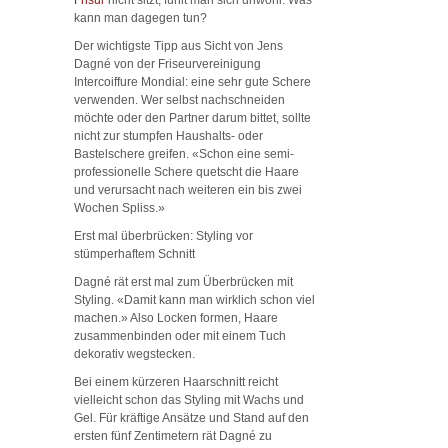
kann man dagegen tun?
Der wichtigste Tipp aus Sicht von Jens
Dagné von der Friseurvereinigung
Intercoiffure Mondial: eine sehr gute Schere
verwenden. Wer selbst nachschneiden
möchte oder den Partner darum bittet, sollte
nicht zur stumpfen Haushalts- oder
Bastelschere greifen. «Schon eine semi-
professionelle Schere quetscht die Haare
und verursacht nach weiteren ein bis zwei
Wochen Spliss.»
Erst mal überbrücken: Styling vor
stümperhaftem Schnitt
Dagné rät erst mal zum Überbrücken mit
Styling. «Damit kann man wirklich schon viel
machen.» Also Locken formen, Haare
zusammenbinden oder mit einem Tuch
dekorativ wegstecken.
Bei einem kürzeren Haarschnitt reicht
vielleicht schon das Styling mit Wachs und
Gel. Für kräftige Ansätze und Stand auf den
ersten fünf Zentimetern rät Dagné zu