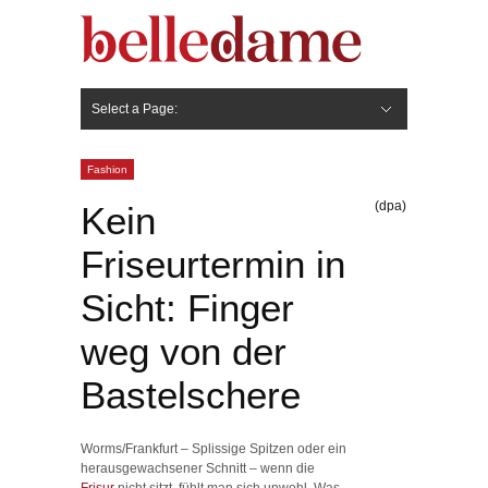
Select a Page:
Hide Navigation
Gesicht
Anti-Aging
Make Up
Pflege
Nägel
Haare
Frisuren
Pflege
Stylingprodukte
Körper
Fashion
Fashion
(dpa)
Kein
Friseurtermin in
Sicht: Finger
weg von der
Bastelschere
Worms/Frankfurt – Splissige Spitzen oder ein
herausgewachsener Schnitt – wenn die
Frisur
nicht sitzt, fühlt man sich unwohl. Was