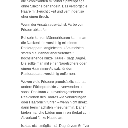
die Schnittkanten mit einer Spitzenpflege
ohne Silikone behandeln. Das versorgt die
Haare mit Feuchtigkeit und verhindert so
eher einen Bruch.
Wenn der Ansatz rauswächst: Farbe vom
Friseur abkaufen
Bei sehr kurzen Männerfrisuren kann man
die Nackenlinie vorsichtig mit einem
Rasierapparat angleichen. «Am meisten
stören die Männer aber vereinzelt
hochstehende kurze Haare», sagt Dagné.
Die sollte man mit einer Nagelschere oder
einem Haartrimm-Aufsatz für den
Rasierapparat vorsichtig entfernen.
Wovon viele Friseure grundsätzlich abraten:
andere Färbeprodukte zu verwenden als
sonst. Das kann zu unvorhergesehenen
Reaktionen des Haares wie Verfärbungen
oder Haarbruch führen – wenn nicht direkt,
dann beim nächsten Friseurtermin. Daher
bieten manche Läden nun ihren Bedarf zum
Abverkauf für zu Hause an.
Ist das nicht möglich, rät Dagné vom Griff zu