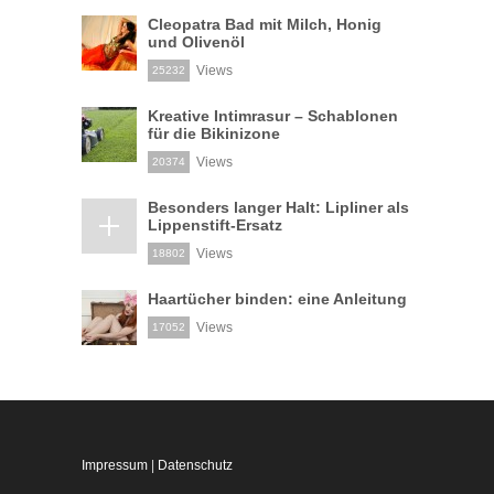
Cleopatra Bad mit Milch, Honig
und Olivenöl
Views
25232
Kreative Intimrasur – Schablonen
für die Bikinizone
Views
20374
Besonders langer Halt: Lipliner als
Lippenstift-Ersatz
Views
18802
Haartücher binden: eine Anleitung
Views
17052
Impressum
|
Datenschutz