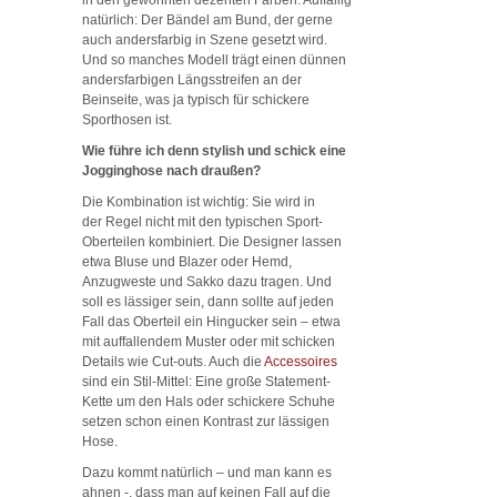
natürlich: Der Bändel am Bund, der gerne
auch andersfarbig in Szene gesetzt wird.
Und so manches Modell trägt einen dünnen
andersfarbigen Längsstreifen an der
Beinseite, was ja typisch für schickere
Sporthosen ist.
Wie führe ich denn stylish und schick eine
Jogginghose nach draußen?
Die Kombination ist wichtig: Sie wird in
der Regel nicht mit den typischen Sport-
Oberteilen kombiniert. Die Designer lassen
etwa Bluse und Blazer oder Hemd,
Anzugweste und Sakko dazu tragen. Und
soll es lässiger sein, dann sollte auf jeden
Fall das Oberteil ein Hingucker sein – etwa
mit auffallendem Muster oder mit schicken
Details wie Cut-outs. Auch die
Accessoires
sind ein Stil-Mittel: Eine große Statement-
Kette um den Hals oder schickere Schuhe
setzen schon einen Kontrast zur lässigen
Hose.
Dazu kommt natürlich – und man kann es
ahnen -, dass man auf keinen Fall auf die