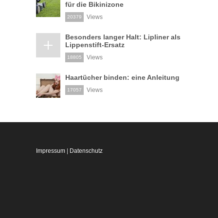
für die Bikinizone
Views
20379
Besonders langer Halt: Lipliner als
Lippenstift-Ersatz
Views
18805
Haartücher binden: eine Anleitung
Views
17057
Impressum
|
Datenschutz