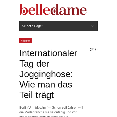
Select a Page:
Hide Navigation
Gesicht
Anti-Aging
Make Up
Pflege
Nägel
Haare
Frisuren
Pflege
Stylingprodukte
Körper
Fashion
Fashion
(dpa)
Internationaler
Tag der
Jogginghose:
Wie man das
Teil trägt
Berlin/Ulm (dpa/tmn) – Schon seit Jahren will
die Modebranche sie salonfähig und vor
allem straßentauglich machen: die