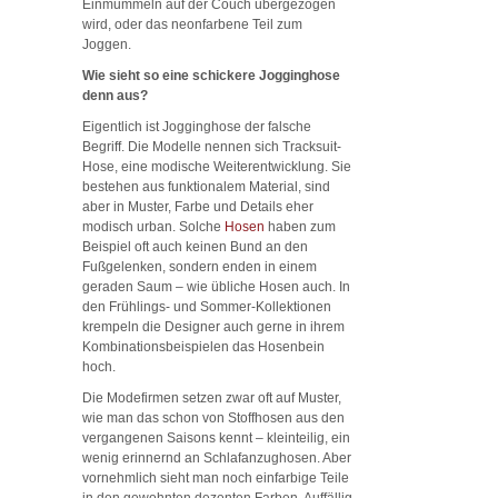
Einmummeln auf der Couch übergezogen
wird, oder das neonfarbene Teil zum
Joggen.
Wie sieht so eine schickere Jogginghose
denn aus?
Eigentlich ist Jogginghose der falsche
Begriff. Die Modelle nennen sich Tracksuit-
Hose, eine modische Weiterentwicklung. Sie
bestehen aus funktionalem Material, sind
aber in Muster, Farbe und Details eher
modisch urban. Solche
Hosen
haben zum
Beispiel oft auch keinen Bund an den
Fußgelenken, sondern enden in einem
geraden Saum – wie übliche Hosen auch. In
den Frühlings- und Sommer-Kollektionen
krempeln die Designer auch gerne in ihrem
Kombinationsbeispielen das Hosenbein
hoch.
Die Modefirmen setzen zwar oft auf Muster,
wie man das schon von Stoffhosen aus den
vergangenen Saisons kennt – kleinteilig, ein
wenig erinnernd an Schlafanzughosen. Aber
vornehmlich sieht man noch einfarbige Teile
in den gewohnten dezenten Farben. Auffällig