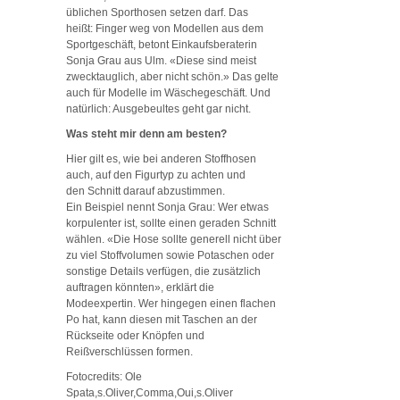
üblichen Sporthosen setzen darf. Das
heißt: Finger weg von Modellen aus dem
Sportgeschäft, betont Einkaufsberaterin
Sonja Grau aus Ulm. «Diese sind meist
zwecktauglich, aber nicht schön.» Das gelte
auch für Modelle im Wäschegeschäft. Und
natürlich: Ausgebeultes geht gar nicht.
Was steht mir denn am besten?
Hier gilt es, wie bei anderen Stoffhosen
auch, auf den Figurtyp zu achten und
den Schnitt darauf abzustimmen.
Ein Beispiel nennt Sonja Grau: Wer etwas
korpulenter ist, sollte einen geraden Schnitt
wählen. «Die Hose sollte generell nicht über
zu viel Stoffvolumen sowie Potaschen oder
sonstige Details verfügen, die zusätzlich
auftragen könnten», erklärt die
Modeexpertin. Wer hingegen einen flachen
Po hat, kann diesen mit Taschen an der
Rückseite oder Knöpfen und
Reißverschlüssen formen.
Fotocredits: Ole
Spata,s.Oliver,Comma,Oui,s.Oliver