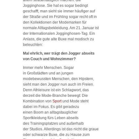
Jogginghose. Sie hat es sogar bedingt
geschafft, man sieht sie immer häufiger auf
der Straße und im Frühling sogar recht oft in
den Kollektionen der Modemarken für
normale Alltagsbekleidung. Am 21. Januar ist
der Internationalen Jogginghosen-Tag. Ein
Anlass, die gute alte Buxe mal modisch zu
beleuchten:
Mal ehrlich, wer trägt den Jogger abseits
von Couch und Wohnzimmer?
Immer mehr Menschen. Sogar
in Großstädten und an jungen
modebewussten Menschen, den Hipstern,
sieht man den Jogger nun auch im Freien.
Denn Athleisure ist ein Schlagwort, das
derzeit die Mode-Branche bewegt: Die
Kombination von
Sport
und Mode steht
dabei im Fokus. Es gibt geradezu
einen Boom an alltagstauglicher
Sportkleidung fürs Leben abseits
des Trainingsplatzes und außerhalb
der Studios. Allerdings ist das nicht die graue
oder schwarze Buxe, die zu Hause zum