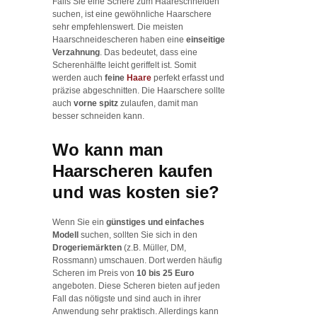
Falls Sie eine Schere zum Haareschneiden
suchen, ist eine gewöhnliche Haarschere
sehr empfehlenswert. Die meisten
Haarschneidescheren haben eine
einseitige
Verzahnung
. Das bedeutet, dass eine
Scherenhälfte leicht geriffelt ist. Somit
werden auch
feine
Haare
perfekt erfasst und
präzise abgeschnitten. Die Haarschere sollte
auch
vorne spitz
zulaufen, damit man
besser schneiden kann.
Wo kann man
Haarscheren kaufen
und was kosten sie?
Wenn Sie ein
günstiges und einfaches
Modell
suchen, sollten Sie sich in den
Drogeriemärkten
(z.B. Müller, DM,
Rossmann) umschauen. Dort werden häufig
Scheren im Preis von
10 bis 25 Euro
angeboten. Diese Scheren bieten auf jeden
Fall das nötigste und sind auch in ihrer
Anwendung sehr praktisch. Allerdings kann