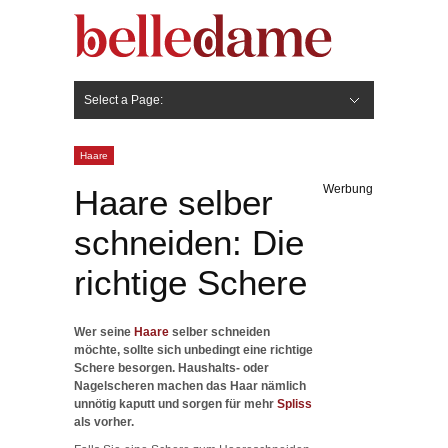
Select a Page:
Hide Navigation
Gesicht
Anti-Aging
Make Up
Pflege
Nägel
Haare
Frisuren
Pflege
Stylingprodukte
Körper
Fashion
Haare
Werbung
Haare selber
schneiden: Die
richtige Schere
Wer seine
Haare
selber schneiden
möchte, sollte sich unbedingt eine richtige
Schere besorgen. Haushalts- oder
Nagelscheren machen das Haar nämlich
unnötig kaputt und sorgen für mehr
Spliss
als vorher.