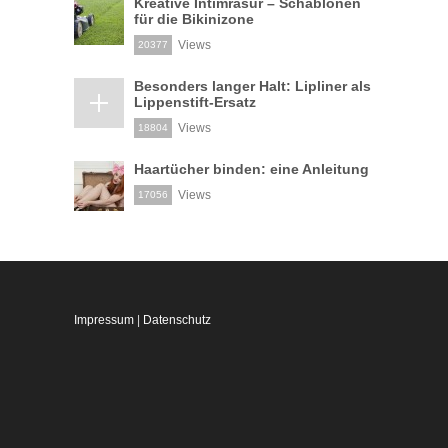
Kreative Intimrasur – Schablonen
für die Bikinizone
Views
20377
Besonders langer Halt: Lipliner als
Lippenstift-Ersatz
Views
18804
Haartücher binden: eine Anleitung
Views
17056
Impressum
|
Datenschutz