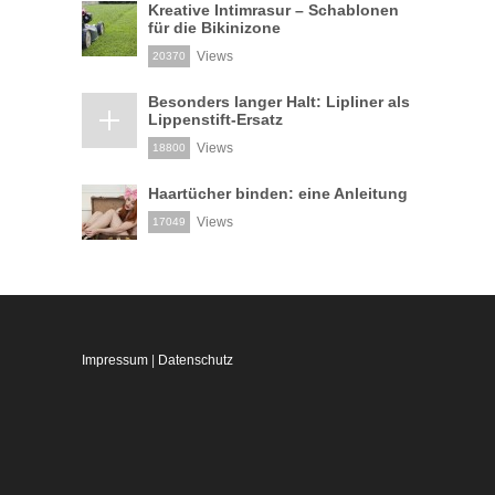
Kreative Intimrasur – Schablonen
für die Bikinizone
Views
20370
Besonders langer Halt: Lipliner als
Lippenstift-Ersatz
Views
18800
Haartücher binden: eine Anleitung
Views
17049
Impressum
|
Datenschutz