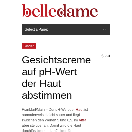
Select a Page:
Hide Navigation
Gesicht
Anti-Aging
Make Up
Pflege
Nägel
Haare
Frisuren
Pflege
Stylingprodukte
Körper
Fashion
Fashion
(dpa)
Gesichtscreme
auf pH-Wert
der Haut
abstimmen
Frankfurt/Main – Der pH-Wert der
Haut
ist
normalerweise leicht sauer und liegt
zwischen den Werten 5 und 6,5. Im
Alter
aber steigt er an. Damit wird die Haut
durchlässiger und anfälliger für