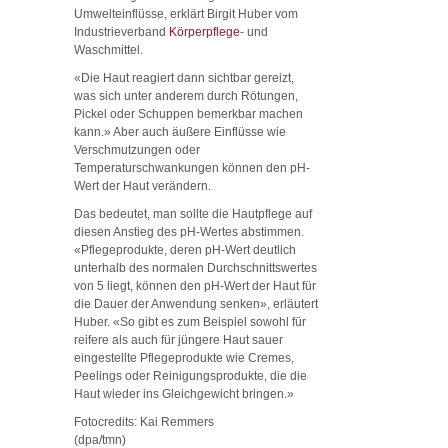
Umwelteinflüsse, erklärt Birgit Huber vom
Industrieverband
Körperpflege
- und
Waschmittel.
«Die Haut reagiert dann sichtbar gereizt,
was sich unter anderem durch Rötungen,
Pickel oder Schuppen bemerkbar machen
kann.» Aber auch äußere Einflüsse wie
Verschmutzungen oder
Temperaturschwankungen können den pH-
Wert der Haut verändern.
Das bedeutet, man sollte die Hautpflege auf
diesen Anstieg des pH-Wertes abstimmen.
«Pflegeprodukte, deren pH-Wert deutlich
unterhalb des normalen Durchschnittswertes
von 5 liegt, können den pH-Wert der Haut für
die Dauer der Anwendung senken», erläutert
Huber. «So gibt es zum Beispiel sowohl für
reifere als auch für jüngere Haut sauer
eingestellte Pflegeprodukte wie Cremes,
Peelings oder Reinigungsprodukte, die die
Haut wieder ins Gleichgewicht bringen.»
Fotocredits: Kai Remmers
(dpa/tmn)